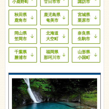
小鹿野町
廿日市市
諏訪市
秋田県
鹿児島県
宮城県
鹿角市
奄美市
栗原市
岡山県
北海道
奈良県
笠岡市
大空町
生駒市
千葉県
福岡県
山形県
勝浦市
那珂川市
小国町