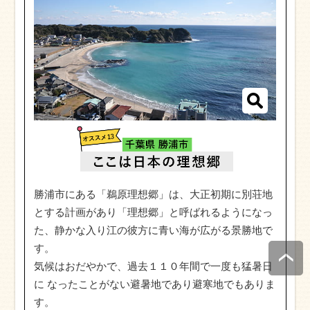
勝浦市にある「鵜原理想郷」は、大正初期に別荘地
とする計画があり「理想郷」と呼ばれるようになっ
た、静かな入り江の彼方に青い海が広がる景勝地で
す。
気候はおだやかで、過去１１０年間で一度も猛暑日
に なったことがない避暑地であり避寒地でもありま
す。