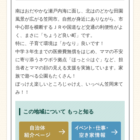
南はおだやかな瀬戸内海に面し、北はのどかな田園
風景が広がる笠岡市。自然が身近にありながら、市
中心部を横断するＪＲや国道など交通の利便性がよ
く、まさに「ちょうど良い町」です。
特に、子育て環境は「かなり」良いです！
中学３年生までの医療費無償をはじめ、ママの不安
に寄り添うネウボラ拠点「ほっと☆はぐ」など、担
当者とママの顔の見える支援を実施しています。家
族で遊べる公園もたくさん！
ぼっけえ楽しいところじゃけえ、いっぺん笠岡来て
み！！
この地域について
もっと知る