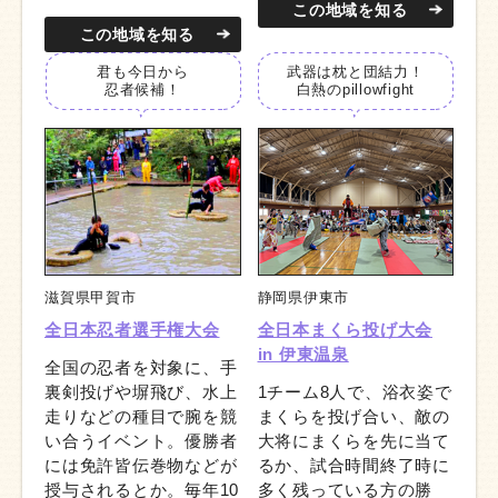
この地域を知る
この地域を知る
君も今日から
武器は枕と団結力！
忍者候補！
白熱のpillow
fight
滋賀県甲賀市
静岡県伊東市
全日本忍者選手権大会
全日本まくら投げ大会
in 伊東温泉
全国の忍者を対象に、手
裏剣投げや塀飛び、水上
1チーム8人で、浴衣姿で
走りなどの種目で腕を競
まくらを投げ合い、敵の
い合うイベント。優勝者
大将にまくらを先に当て
には免許皆伝巻物などが
るか、試合時間終了時に
授与されるとか。毎年10
多く残っている方の勝