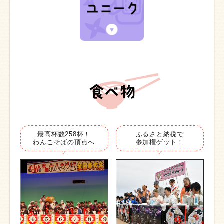
最高杯数258杯！
ふるさと納税で
わんこそばの頂点へ
参加権ゲット！