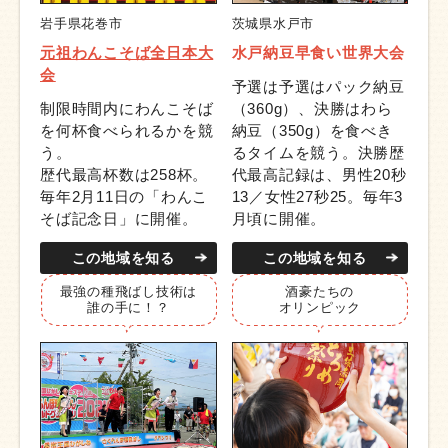
岩手県花巻市
茨城県水戸市
元祖わんこそば全日本大
水戸納豆早食い世界大会
会
予選は予選はパック納豆
制限時間内にわんこそば
（360g）、決勝はわら
を何杯食べられるかを競
納豆（350g）を食べき
う。
るタイムを競う。決勝歴
歴代最高杯数は258杯。
代最高記録は、男性20秒
毎年2月11日の「わんこ
13／女性27秒25。毎年3
そば記念日」に開催。
月頃に開催。
この地域を知る
この地域を知る
最強の
種飛ばし技術は
酒豪たちの
誰の手に！？
オリンピック