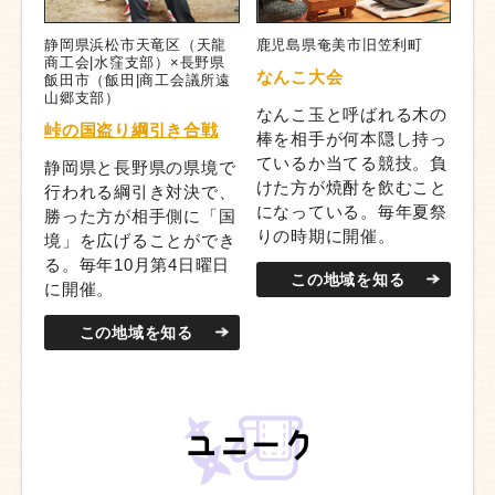
静岡県浜松市天竜区（天龍
鹿児島県奄美市旧笠利町
商工会|水窪支部）×長野県
なんこ大会
飯田市（飯田|商工会議所遠
山郷支部）
なんこ玉と呼ばれる木の
峠の国盗り綱引き合戦
棒を相手が何本隠し持っ
ているか当てる競技。負
静岡県と長野県の県境で
けた方が焼酎を飲むこと
行われる綱引き対決で、
になっている。毎年夏祭
勝った方が相手側に「国
りの時期に開催。
境」を広げることができ
る。毎年10月第4日曜日
この地域を知る
に開催。
この地域を知る