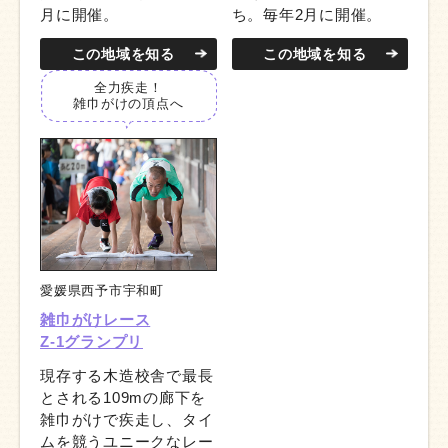
月に開催。
ち。毎年2月に開催。
この地域を知る
この地域を知る
全力疾走！
雑巾がけの頂点へ
愛媛県西予市宇和町
雑巾がけレース
Z-1グランプリ
現存する木造校舎で最長
とされる109mの廊下を
雑巾がけで疾走し、タイ
ムを競うユニークなレー