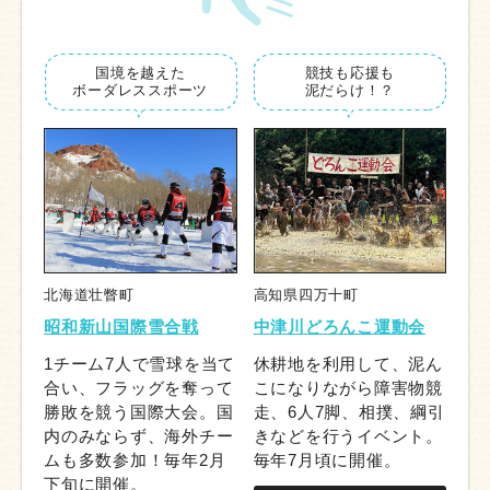
国境を越えた
競技も応援も
ボーダレス
スポーツ
泥だらけ！？
北海道壮瞥町
高知県四万十町
昭和新山国際雪合戦
中津川どろんこ運動会
1チーム7人で雪球を当て
休耕地を利用して、泥ん
合い、フラッグを奪って
こになりながら障害物競
勝敗を競う国際大会。国
走、6人7脚、相撲、綱引
内のみならず、海外チー
きなどを行うイベント。
ムも多数参加！毎年2月
毎年7月頃に開催。
下旬に開催。