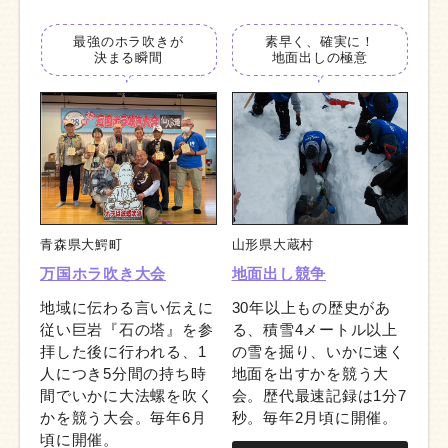
最強の
ホラ吹きが
素早く、
確実に！
決まる瞬間
地面出しの極意
青森県大鰐町
山形県大蔵村
万国ホラ吹き大会
地面出し競争
地域に伝わる言い伝えに
30年以上もの歴史があ
従い巨岩『石の塔』を参
る、積雪4メートル以上
拝した後に行われる、1
の雪を掘り、いかに速く
人につき5分間の持ち時
地面を出すかを競う大
間でいかに大法螺を吹く
会。歴代最速記録は1分7
かを競う大会。毎年6月
秒。毎年2月頃に開催。
頃に開催。