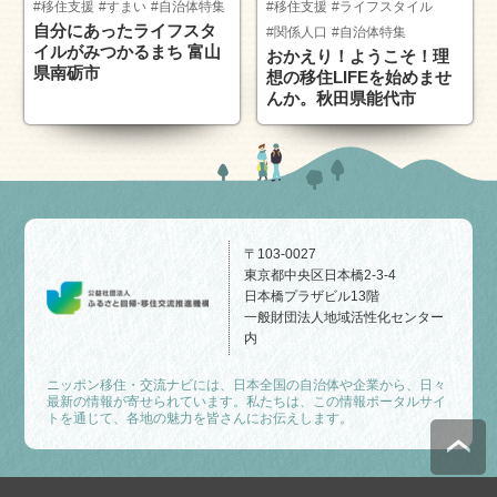
#移住支援
#すまい
#自治体特集
#移住支援
#ライフスタイル
自分にあったライフスタ
#関係人口
#自治体特集
イルがみつかるまち 富山
おかえり！ようこそ！理
県南砺市
想の移住LIFEを始めませ
んか。秋田県能代市
〒103-0027
東京都中央区日本橋2-3-4
日本橋プラザビル13階
一般財団法人地域活性化センター
内
ニッポン移住・交流ナビには、日本全国の自治体や企業から、日々
最新の情報が寄せられています。私たちは、この情報ポータルサイ
トを通じて、各地の魅力を皆さんにお伝えします。