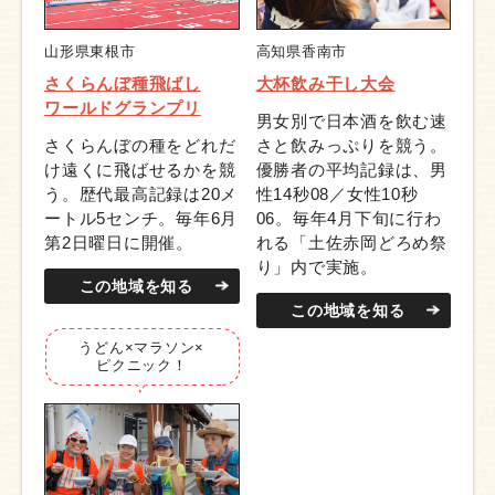
山形県東根市
高知県香南市
さくらんぼ種飛ばし
大杯飲み干し大会
ワールドグランプリ
男女別で日本酒を飲む速
さくらんぼの種をどれだ
さと飲みっぷりを競う。
け遠くに飛ばせるかを競
優勝者の平均記録は、男
う。歴代最高記録は20メ
性14秒08／女性10秒
ートル5センチ。毎年6月
06。毎年4月下旬に行わ
第2日曜日に開催。
れる「土佐赤岡どろめ祭
り」内で実施。
この地域を知る
この地域を知る
うどん×
マラソン×
ピクニック！