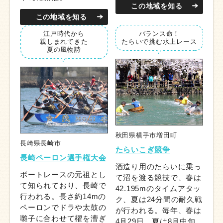
この地域を知る
この地域を知る
江戸時代から
バランス命！
親しまれてきた
たらいで挑む
水上レース
夏の風物詩
秋田県横手市増田町
長崎県長崎市
たらいこぎ競争
長崎ペーロン選手権大会
酒造り用のたらいに乗っ
ボートレースの元祖とし
て沼を渡る競技で、春は
て知られており、長崎で
42.195mのタイムアタッ
行われる。長さ約14mの
ク、夏は24分間の耐久戦
ペーロンでドラや太鼓の
が行われる。毎年、春は
囃子に合わせて櫂を漕ぎ
4月29日、夏は8月中旬