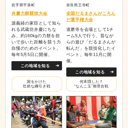
岩手県平泉町
奈良県王寺町
弁慶力餅競技大会
全国だるまさんがころん
だ選手権大会
源義経の家臣として知ら
れる武蔵坊弁慶にちな
達磨寺を会場として1チ
み、約160kgの力餅を担
ーム5人で行う、昔なが
いで歩いた距離を競う力
らの遊び「だるまさんが
自慢のためのイベント。
転んだ」を競技化したイ
毎年5月5日に開催。
ベント。毎年11月に開
催。
この地域を知る
この地域を知る
国をかけた
何本隠した？
壮絶な綱引き戦
“なんこ玉”
推理合戦