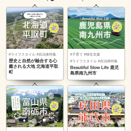
#ライフスタイル
#自治体特集
#子育て
#移住支援
歴史と自然が融合する心
#ライフスタイル
#自治体特集
癒される大地 北海道平取
Beautiful Slow Life 鹿児
町
島県南九州市