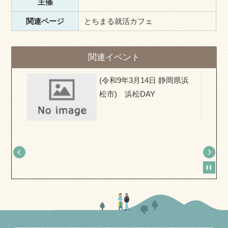
主催
関連ページ
とちまる就活カフェ
関連イベント
県) お
(令和9年3月14日 静岡県浜
移住相
松市) 浜松DAY