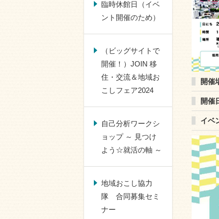
臨時休館日（イベ
ント開催のため）
（ビッグサイトで
開催！）JOIN 移
住・交流＆地域お
開催
こしフェア2024
開催
イベ
自己分析ワークシ
ョップ ～ 見つけ
よう☆就活の軸 ～
地域おこし協力
隊 合同募集セミ
ナー