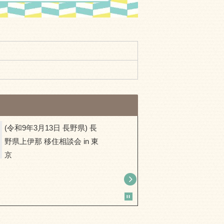
(令和9年3月13日 長野県) 長
(令和9年
野県上伊那 移住相談会 in 東
市) ちょ
京
取暮らし