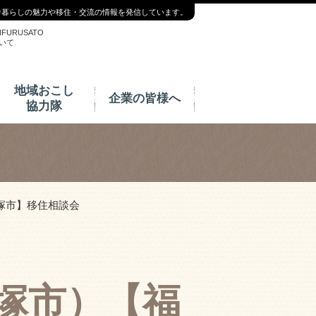
舎暮らしの魅力や移住・交流の情報を発信しています。
NFURUSATO
いて
地域おこし
企業の皆様へ
協力隊
飯塚市】移住相談会
県飯塚市）【福