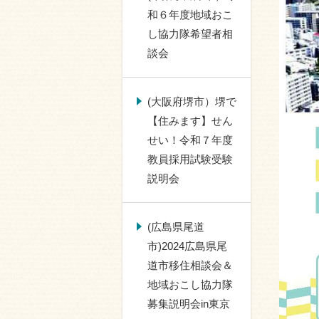
和６年度地域おこ
し協力隊希望者相
談会
(大阪府堺市）堺で
【住みます】せん
せい！令和７年度
教員採用試験受験
説明会
(広島県尾道
市)2024広島県尾
道市移住相談会＆
地域おこし協力隊
募集説明会in東京