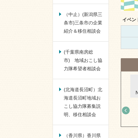
（中止）(新潟県三
イベン
条市)三条市の企業
紹介＆移住相談会
(千葉県南房総
市) 地域おこし協
力隊希望者相談会
(令和9年3月17日 福島県) お
仕事帰りのふくしま移住相談
(北海道長沼町）北
会
海道長沼町地域お
こし協力隊募集説
明、移住相談会
（香川県）香川県