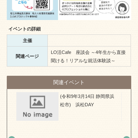
イベントの詳細
主催
LO活Cafe 座談会 ～4年生から直接
関連ページ
聞ける！リアルな就活体験談～
関連イベント
県) お
(令和9年3月14日 静岡県浜
移住相
松市) 浜松DAY