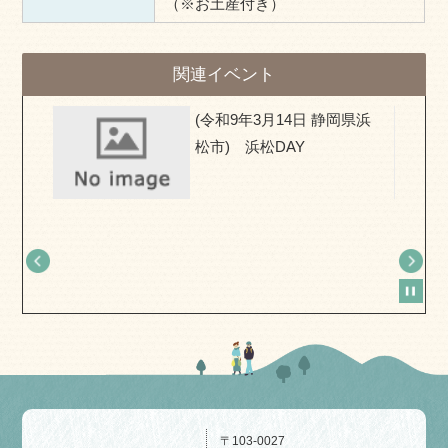
（※お土産付き）
関連イベント
県) お
(令和9年3月14日 静岡県浜
移住相
松市) 浜松DAY
〒103-0027