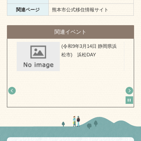
関連ページ
熊本市公式移住情報サイト
関連イベント
県) お
(令和9年3月14日 静岡県浜
移住相
松市) 浜松DAY