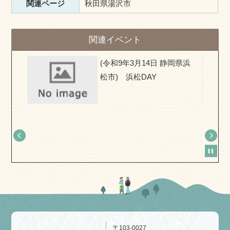
関連ページ
秋田県湯沢市
関連イベント
県) お
(令和9年3月14日 静岡県浜
移住相
松市) 浜松DAY
〒103-0027