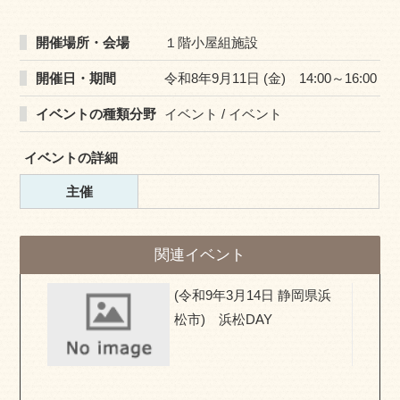
開催場所・会場
１階小屋組施設
開催日・期間
令和8年9月11日 (金) 14:00～16:00
イベントの種類分野
イベント / イベント
イベントの詳細
主催
関連イベント
県) お
(令和9年3月14日 静岡県浜
移住相
松市) 浜松DAY