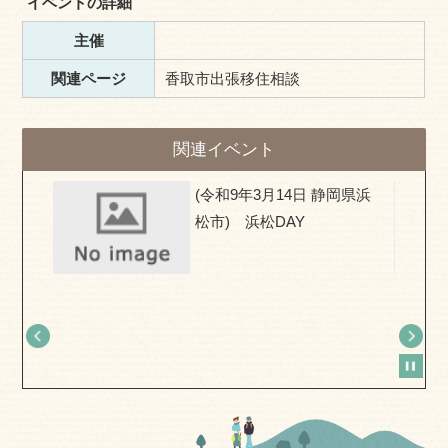
イベントの詳細
主催
関連ページ
香取市出張移住相談
関連イベント
県) お
(令和9年3月14日 静岡県浜
移住相
松市) 浜松DAY