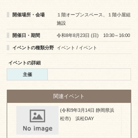
開催場所・会場
１階オープンスペース、１階小屋組
施設
開催日・期間
令和8年8月23日 (日) 10:30～16:00
イベントの種類分野
イベント / イベント
イベントの詳細
主催
関連イベント
県) お
(令和9年3月14日 静岡県浜
移住相
松市) 浜松DAY