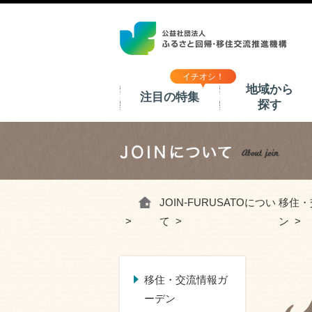
イチオシ！
地域から
注目の特集
探す
ホーム
JOIN-FURUSATOについ
移住・
て
ン
移住・交流情報ガ
ーデン