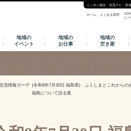
ニッポン移住・交流ナビ：田
JOI
ホーム
よくある質問
につ
地域の
地域の
地域の
イベント
お仕事
空き家
交流情報ガーデ
(令和8年7月30日 福島県) ふくしまとこれか
福島について語る夜