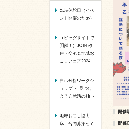
臨時休館日（イベ
ント開催のため）
（ビッグサイトで
開催！）JOIN 移
住・交流＆地域お
こしフェア2024
自己分析ワークシ
ョップ ～ 見つけ
よう☆就活の軸 ～
開催
地域おこし協力
開催
隊 合同募集セミ