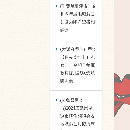
(千葉県富津市）令
和６年度地域おこ
し協力隊希望者相
談会
(大阪府堺市）堺で
【住みます】せん
せい！令和７年度
教員採用試験受験
説明会
(広島県尾道
市)2024広島県尾
道市移住相談会＆
地域おこし協力隊