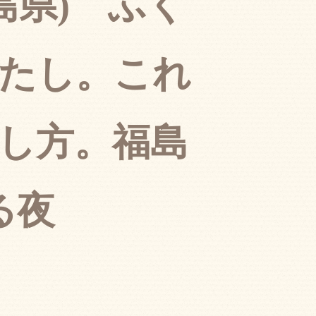
福島県) ふく
たし。これ
し方。福島
る夜