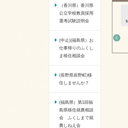
（香川県）香川県
(令和9年3月17日 福島県) お
公立学校教員採用
仕事帰りのふくしま移住相談
選考試験説明会
会
(中止)(福島県）お
仕事帰りのふくし
ま移住相談会
(長野県辰野町)移
住しませんか？
(福島県）第1回福
島県移住就農相談
会 ふくしまで就
農しねえ会