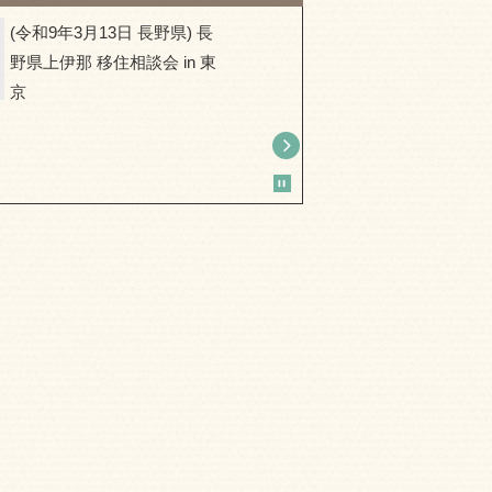
(令和9年3月13日 長野県) 長
(令和9年
野県上伊那 移住相談会 in 東
市) ちょ
京
取暮らし