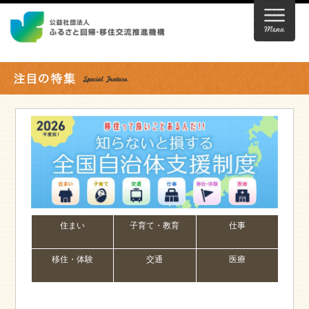
住まい
子育て・教育
仕事
移住・体験
交通
医療