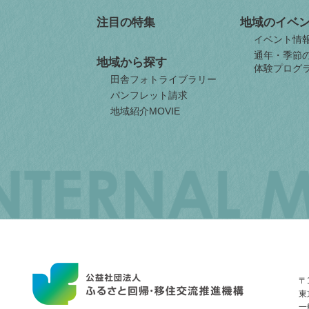
注目の特集
地域のイベ
イベント情
通年・季節
地域から探す
体験プログ
田舎フォトライブラリー
パンフレット請求
地域紹介MOVIE
JAPAN
ORGANIZATION
FOR
INTERNAL
MIGRATION
〒1
東
一