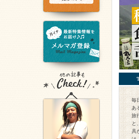
毎
あ
旅
と
具
は