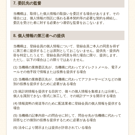
7. 委託先の監督
当機構は、取得した個人情報の取扱いを委託する場合があります。その
場合には、個人情報の預託に係わる基本契約等の必要な契約を締結し、
委託を受けた者に対する必要かつ適切な監督をおこないます。
8. 個人情報の第三者への提供
当機構は、登録会員の個人情報について、登録会員ご本人の同意を得ず
に第三者に提供することは原則としておこないません。提供先・提供内
容を特定したうえで、登録会員の同意を得た場合に限り、提供します。
ただし、以下の場合はこの限りではありません。
(1) 当機構の業務委託先が、当機構に代わってダイレクトメール、電子メ
ールその他手段で情報または役務を提供する場合
(2) 当機構の業務委託先が、当機構に代わってアフターサービスなどの個
別の役務を提供するために必要がある場合
(3) 統計的情報を提供する目的で、個々の個人情報を集積または分析し、
個人を識別できない形式に加工して、その統計データを開示する場合
(4) 情報資料の発送等のために配送業者に登録会員の個人情報を提供する
場合
(5) 当機構の記事内容への問合せに対して、問合せ先が当機構に代わって
回答などの個別の役務を提供するために必要がある場合
(6) 法令により開示または提供が許容されている場合