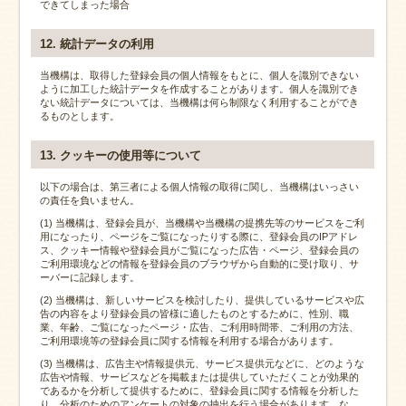
できてしまった場合
12. 統計データの利用
当機構は、取得した登録会員の個人情報をもとに、個人を識別できない
ように加工した統計データを作成することがあります。個人を識別でき
ない統計データについては、当機構は何ら制限なく利用することができ
るものとします。
13. クッキーの使用等について
以下の場合は、第三者による個人情報の取得に関し、当機構はいっさい
の責任を負いません。
(1) 当機構は、登録会員が、当機構や当機構の提携先等のサービスをご利
用になったり、ページをご覧になったりする際に、登録会員のIPアドレ
ス、クッキー情報や登録会員がご覧になった広告・ページ、登録会員の
ご利用環境などの情報を登録会員のブラウザから自動的に受け取り、サ
ーバーに記録します。
(2) 当機構は、新しいサービスを検討したり、提供しているサービスや広
告の内容をより登録会員の皆様に適したものとするために、性別、職
業、年齢、ご覧になったページ・広告、ご利用時間帯、ご利用の方法、
ご利用環境等の登録会員に関する情報を利用する場合があります。
(3) 当機構は、広告主や情報提供元、サービス提供元などに、どのような
広告や情報、サービスなどを掲載または提供していただくことが効果的
であるかを分析して提供するために、登録会員に関する情報を分析した
り、分析のためのアンケートの対象の抽出を行う場合があります。な