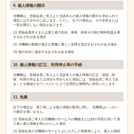
9. 個人情報の開示
当機構は、登録会員ご本人より当該本人の個人情報の開示を求められた
場合にはすみやかに応じます。ただし、以下の場合は、その全部または
一部を開示しない場合があります。
(1) 登録会員本人または第三者の生命、身体、財産その他の権利利益を害
するおそれがある場合
(2) 当機構の業務の適正な実施に著しい支障を及ぼすおそれがある場合
(3) 他の法令に違反するおそれがある場合
10. 個人情報の訂正、利用停止等の手続
当機構は、登録会員ご本人より当該本人の個人情報の訂正、追加、削
除、利用の停止または消去を求められた場合には、登録会員ご本人であ
ることを確認させていただいた上で合理的な期間内に対応いたします。
11. 免責
以下の場合は、第三者による個人情報の取得に関し、当機構はいっさい
の責任を負いません。
(1) 登録会員ご本人が当機構のサービスの機能または別の手段を用いて第
三者に個人情報を明らかにした場合
(2) 登録会員が当機構のサービス上に入力した情報等により、個人が識別