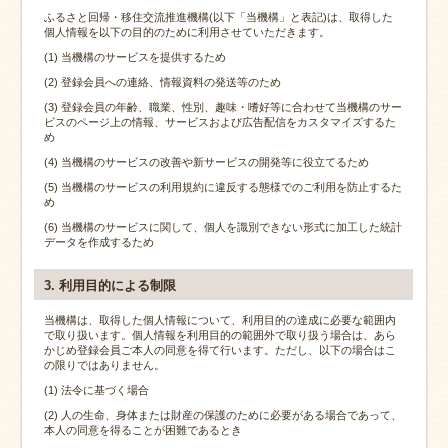
ふるさと回帰・移住交流推進機構(以下「当機構」と表記)は、取得した
個人情報を以下の目的のために利用させていただきます。
(1) 当機構のサービスを提供するため
(2) 登録会員への連絡、情報資料の発送等のため
(3) 登録会員の年齢、職業、性別、趣味・嗜好等に合わせて当機構のサー
ビスのページ上の情報、サービスおよび広告配信をカスタマイズするた
め
(4) 当機構のサービスの改善や新サービスの開発等に役立てるため
(5) 当機構のサービスの利用規約に違反する態様でのご利用を防止するた
め
(6) 当機構のサービスに関して、個人を識別できない形式に加工した統計
データを作成するため
3. 利用目的による制限
当機構は、取得した個人情報について、利用目的の達成に必要な範囲内
で取り扱います。個人情報を利用目的の範囲外で取り扱う場合は、あら
かじめ登録会員ご本人の同意を得て行います。ただし、以下の場合はこ
の限りではありません。
(1) 法令に基づく場合
(2) 人の生命、身体または財産の保護のために必要がある場合であって、
本人の同意を得ることが困難であるとき