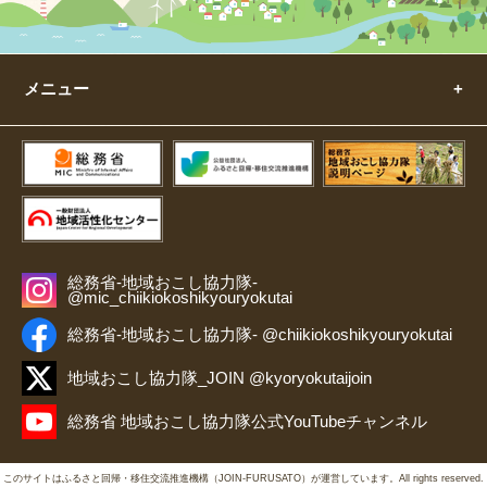
メニュー
総務省-地域おこし協力隊-
@mic_chiikiokoshikyouryokutai
総務省-地域おこし協力隊- @chiikiokoshikyouryokutai
地域おこし協力隊_JOIN @kyoryokutaijoin
総務省 地域おこし協力隊公式YouTubeチャンネル
このサイトはふるさと回帰・移住交流推進機構（JOIN-FURUSATO）が運営しています。All rights reserved.