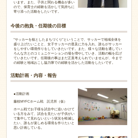
います。また、子供と関わる機会が多い
ので、保育士の経験を活かして気持ちに
寄り添った活動をしたいです。
今後の抱負・任期後の目標
”サッカーを核としたまちづくり”ということで、サッカーで地域全体を
盛り上げたいことと、女子サッカーの普及に力を入れ、誰もがサッカー
をしやすい環境作りをしていきたいです。また、様々な活動を通してい
ろんな方とのコミュニケーションの場を増やしていき、活動の幅を広げ
ていきたいです。任期後の事はまだ正直考えられていませんが、今まで
の経験と地域おこし協力隊での経験を活かした活動をしたいです。
活動計画・内容・報告
●活動計画
藤枝MYFCホーム戦 託児所（仮）
ホーム戦でお子様を試合中に追いかけて
いる方をみて、試合を見たいが子供がい
て集中して見れないという状況を軽減し
たい、誰もが楽しめる環境を作りたいと
思い計画している。