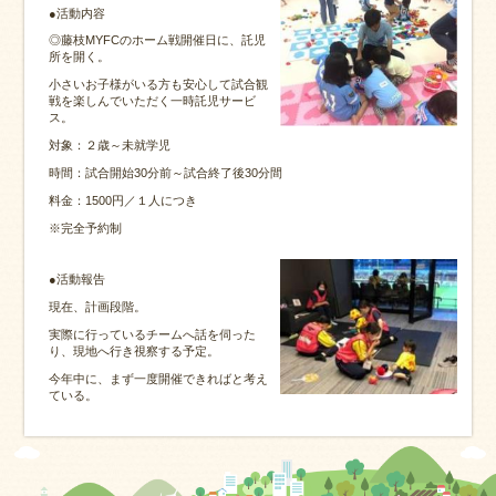
●活動内容
◎藤枝MYFCのホーム戦開催日に、託児
所を開く。
小さいお子様がいる方も安心して試合観
戦を楽しんでいただく一時託児サービ
ス。
対象：２歳～未就学児
時間：試合開始30分前～試合終了後30分間
料金：1500円／１人につき
※完全予約制
●活動報告
現在、計画段階。
実際に行っているチームへ話を伺った
り、現地へ行き視察する予定。
今年中に、まず一度開催できればと考え
ている。