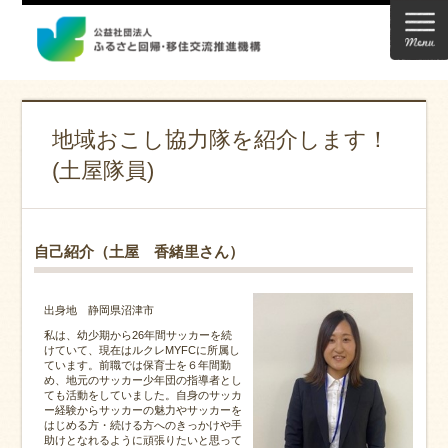
地域おこし協力隊を紹介します！
(土屋隊員)
自己紹介（土屋 香緒里さん）
出身地 静岡県沼津市
私は、幼少期から26年間サッカーを続
けていて、現在はルクレMYFCに所属し
ています。前職では保育士を６年間勤
め、地元のサッカー少年団の指導者とし
ても活動をしていました。自身のサッカ
ー経験からサッカーの魅力やサッカーを
はじめる方・続ける方へのきっかけや手
助けとなれるように頑張りたいと思って