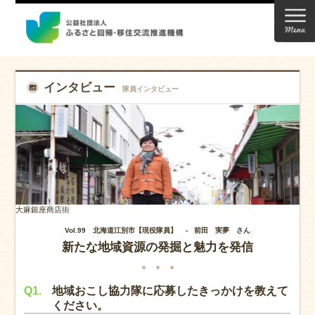
インタビュー
隊員インタビュー
大麻銀座商店街
Vol.99 北海道江別市【現役隊員】 -
前田 実夢 さん
新たな地域資源の発掘と魅力を発信
Q1.
地域おこし協力隊に応募したきっかけを教えて
ください。