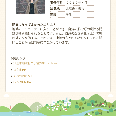
着任年月
２０１９年４月
出身地
北海道札幌市
前職
学生
隊員になってよかったことは？
地域のコミュニティに入ることができ、自分の肌で町の現状や問
題点等を感じられることです。また、自身の企画を立ち上げて町
の魅力を発信することができ、地域の方々のお話しをたくさん聞
けることが活動内容につながっています。
関連リンク
江別市地域おこし協力隊Facebook
江別市HP
えべつのじかん
Let's SUMIKAE