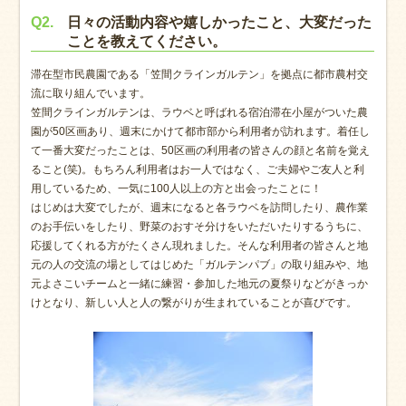
Q2.
日々の活動内容や嬉しかったこと、大変だった
ことを教えてください。
滞在型市民農園である「笠間クラインガルテン」を拠点に都市農村交
流に取り組んでいます。
笠間クラインガルテンは、ラウベと呼ばれる宿泊滞在小屋がついた農
園が50区画あり、週末にかけて都市部から利用者が訪れます。着任し
て一番大変だったことは、50区画の利用者の皆さんの顔と名前を覚え
ること(笑)。もちろん利用者はお一人ではなく、ご夫婦やご友人と利
用しているため、一気に100人以上の方と出会ったことに！
はじめは大変でしたが、週末になると各ラウベを訪問したり、農作業
のお手伝いをしたり、野菜のおすそ分けをいただいたりするうちに、
応援してくれる方がたくさん現れました。そんな利用者の皆さんと地
元の人の交流の場としてはじめた「ガルテンパブ」の取り組みや、地
元よさこいチームと一緒に練習・参加した地元の夏祭りなどがきっか
けとなり、新しい人と人の繋がりが生まれていることが喜びです。