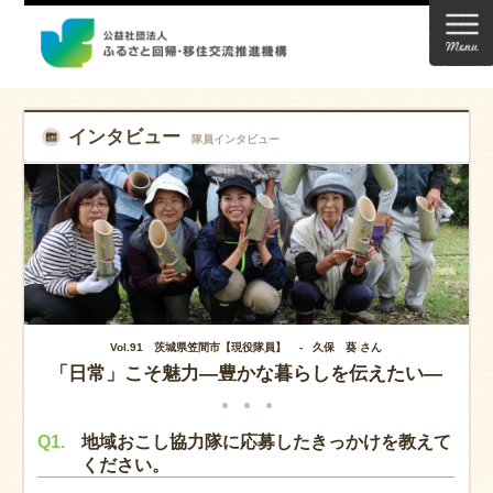
インタビュー
隊員インタビュー
Vol.91 茨城県笠間市【現役隊員】 -
久保 葵 さん
「日常」こそ魅力―豊かな暮らしを伝えたい―
Q1.
地域おこし協力隊に応募したきっかけを教えて
ください。