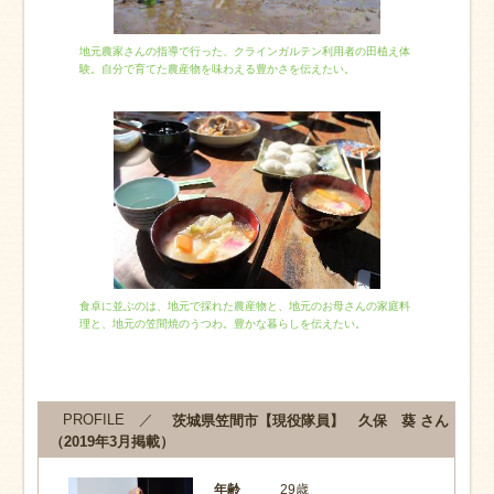
地元農家さんの指導で行った、クラインガルテン利用者の田植え体
験。自分で育てた農産物を味わえる豊かさを伝えたい。
食卓に並ぶのは、地元で採れた農産物と、地元のお母さんの家庭料
理と、地元の笠間焼のうつわ。豊かな暮らしを伝えたい。
PROFILE ／
茨城県笠間市【現役隊員】 久保 葵 さん
（2019年3月掲載）
年齢
29歳