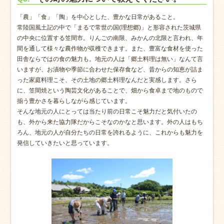
「農」「食」「陶」を中心とした、豊かな日常があること。
常陸国風土記の中で「まるで常世の国(理想郷)」と形容された茨城県
の中央に位置する笠間市。りんごの南限、みかんの北限と言われ、年
間を通して様々な農作物が収穫できます。また、豊富な食材を使った
田舎ならではの食の魅力も。地元の人は「郷土料理は無い」なんて言
いますが、お漬物や季節に合わせた保存食など、昔からの知恵が詰ま
った家庭料理こそ、その土地の郷土料理なんだと実感します。さら
に、笠間焼という陶芸文化があることで、畑から食卓まで地のもので
揃う豊かさを暮らしながら感じています。
そんな地元の人にとっては当たり前の日常こそ魅力だと気付いたの
も、外から来た協力隊だからこそなのかなと思います。外の人はもち
ろん、地元の人が自分たちの日常を誇れるように、これからも魅力を
発信していきたいと思っています。