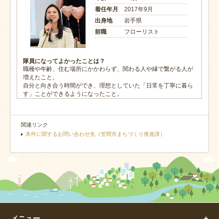
着任年月
2017年9月
出身地
岩手県
前職
フローリスト
隊員になってよかったことは？
職種や年齢、住む場所にかかわらず、関わる人や縁で繋がる人が
増えたこと。
自分と向き合う時間ができ、理想としていた「日常を丁寧に暮ら
す」ことができるようになったこと。
関連リンク
本件に関するお問い合わせ先（笠間市まちづくり推進課）
メニュー