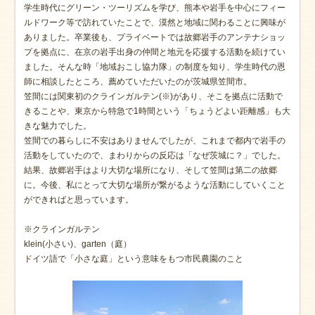
学生時代にグリーン・ツーリズムを学び、熊本や岩手を中心にフィー
ルドワーク等で訪れていたことで、漠然と地域に関わることに興味が
ありました。卒業後も、プライベートでは故郷岩手のアンテナショッ
プを拠点に、在京の岩手出身の仲間と地元を応援する活動を続けてい
ました。そんな時「地域おこし協力隊」の制度を知り、学生時代の恩
師に相談したところ、薦めていただいたのが茨城県笠間市。
笠間には関東初のクラインガルテン(※)があり、そこを拠点に活動で
きることや、東京から特急で1時間という「ちょうどよい距離感」も大
きな魅力でした。
笠間での暮らしに不安はありませんでしたが、これまで都内で岩手の
活動をしていたので、まわりからの反応は「なぜ茨城に？」でした。
結果、故郷岩手はより大切な場所になり、そして笠間は第二の故郷
に。今後、私にとって大切な場所が繋がるような活動にしていくこと
ができればと思っています。
※クラインガルテン
klein(
小さい)
、garten（庭）
ドイツ語で「小さな庭」という意味をもつ市民農
園のこと