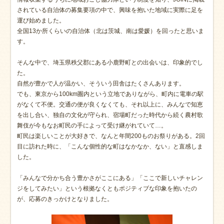
されている自治体の募集要項の中で、興味を抱いた地域に実際に足を
運び始めました。
全国13か所くらいの自治体（北は茨城、南は愛媛）を回ったと思いま
す。
そんな中で、埼玉県秩父郡にある小鹿野町との出会いは、印象的でし
た。
自然が豊かで人が温かい、そういう田舎はたくさんあります。
でも、東京から100km圏内という立地でありながら、町内に電車の駅
がなくて不便。交通の便が良くなくても、それ以上に、みんなで知恵
を出し合い、独自の文化が守られ、宿場町だった時代から続く農村歌
舞伎が今もなお町民の手によって受け継がれていて…。
町民は楽しいことが大好きで、なんと年間200ものお祭りがある。2回
目に訪れた時に、「こんな個性的な町はなかなか、ない」と直感しま
した。
「みんなで分かち合う豊かさがここにある」「ここで新しいチャレン
ジをしてみたい」という根拠なくともポジティブな印象を抱いたの
が、応募のきっかけとなりました。