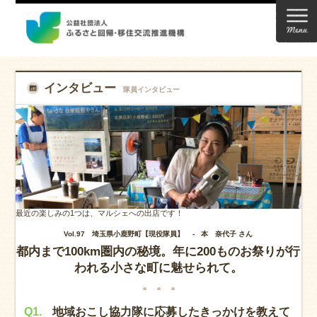
インタビュー
隊員インタビュー
最近の楽しみの1つは、マルシェへの出店です！
Vol.97 埼玉県小鹿野町【現役隊員】 -
本 奈代子 さん
都内まで100km圏内の秘境。年に200ものお祭りが行
われる小さな町に魅せられて。
Q1.
地域おこし協力隊に応募したきっかけを教えて