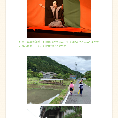
町長（森真太郎氏）も歌舞伎役者なんです！町民の7人に1人は役者
と言われおり、子ども歌舞伎は必見です。