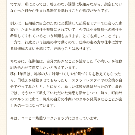
ですが、私にとっては、答えのない課題に取組みながら、想定してい
なかった何かが生まれる瞬間を味わうことが喜びだからです。
例えば、任期後の自立のためにと受講した起業セミナーで出会った家
族が、たまたま移住を視野に入れていて、今では小鹿野町への移住を
希望してくれているという展開もあります。とても嬉しいことです。
一方で、行政という組織の中で動くので、仕事の進め方や仕事に対す
る価値観の違いを感じて、戸惑うことはあります。
ちなみに、任期後は、自分の好きなことを活かした『小商い』を複数
組み合わせて自立したいと考えています。
移住1年目は、地域の人に味噌づくりや柏餅づくりを教えてもらった
り、田植えを経験させてもらったり、スタッドレスタイヤの交換を自
分でやってみたりと、とにかく、新しい体験が新鮮だったので、最近
では、そうやって教えていただいた知恵も活かしつつ、時々、町内外
のマルシェに出て、将来の自分の小商いのタネを発展させることが楽
しみの一つになっています。
今は、コーヒー焙煎ワークショップにはまっています。