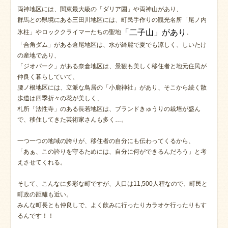
両神地区には、関東最大級の「ダリア園」や両神山があり、
群馬との県境にある三田川地区には、町民手作りの観光名所「尾ノ内
「二子山」があり
氷柱」やロッククライマーたちの聖地
、
「合角ダム」がある倉尾地区は、水が綺麗で夏でも涼しく、しいたけ
の産地であり、
「ジオパーク」がある奈倉地区は、景観も美しく移住者と地元住民が
仲良く暮らしていて、
腰ノ根地区には、立派な鳥居の「小鹿神社」があり、そこから続く散
歩道は四季折々の花が美しく、
札所「法性寺」のある長若地区は、ブランドきゅうりの栽培が盛ん
で、移住してきた芸術家さんも多く…。
一つ一つの地域の誇りが、移住者の自分にも伝わってくるから、
「あぁ、この誇りを守るためには、自分に何ができるんだろう」と考
えさせてくれる。
そして、こんなに多彩な町ですが、人口は11,500人程なので、町民と
町政の距離も近い。
みんな町長とも仲良しで、よく飲みに行ったりカラオケ行ったりもす
るんです！！