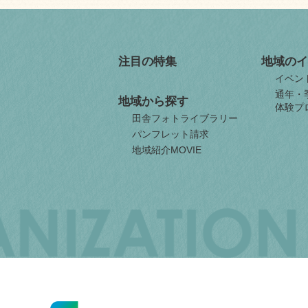
注目の特集
地域のイ
イベン
通年・
地域から探す
体験プ
田舎フォトライブラリー
パンフレット請求
地域紹介MOVIE
JAPAN
ORGANIZATION
FOR
INTERNAL
MIGRATION