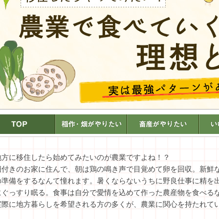
地方に移住したら始めてみたいのが農業ですよね！？
畑付きのお家に住んで、朝は鶏の鳴き声で目覚めて卵を回収。新鮮
の準備をするなんて憧れます。暑くならないうちに野良仕事に精を
にぐっすり眠る。食事は自分で愛情を込めて作った農産物を食べる
実際に地方暮らしを希望される方の多くが、農業に関心を持たれて