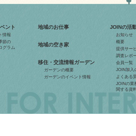
ベント
地域のお仕事
JOINの活
ト情報
お知らせ
季節の
概要
地域の空き家
ログラム
提供サー
調査レポ
移住・交流情報ガーデン
会員一覧
JOIN加
ガーデンの概要
よくある
ガーデンのイベント情報
JOINの
関する資