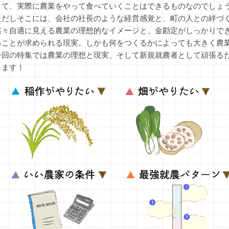
さて、実際に農業をやって食べていくことはできるものなのでしょ
ただしそこには、会社の社長のような経営感覚と、町の人との絆づ
悠々自適に見える農業の理想的なイメージと、金勘定がしっかりで
ることが求められる現実。しかも何をつくるかによっても大きく農
今回の特集では農業の理想と現実、そして新規就農者として頑張る
します！