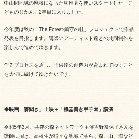
中山間地域の廃校になった幼稚園を使いスタートした「こ
どものじかん」2年目に入りました。
今年度は秋の「The Forest-鎮守の杜」プロジェクトで作品
発表を目指します。講師のアーティスト達との共同制作を
楽しんで進めてゆきます。
作るプロセスを通し、子供達の創造力が育まれてゆくこと
を大切に続けてゆきたいです。
◆映画「森聞き」上映＋「機器書き甲子園」講演
令和5年3月、共存の森ネットワーク主催吉野奈保子さんを
講師に招き、高校生が様々な地域で暮らす森、山、海など