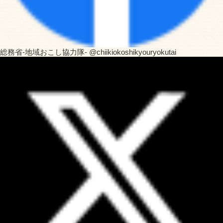
総務省-地域おこし協力隊- @chiikiokoshikyouryokutai