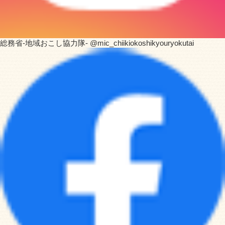
総務省-地域おこし協力隊- @mic_chiikiokoshikyouryokutai