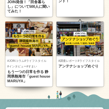
ント！
JOIN発信！「田舎暮ら
し」について500人に聞い
てみた！
#JOINコラム
#ライフスタイル
#調査レポート
#ライフスタイル
アンテナショップめぐり
#インタビュー
#すまい
もう一つの日常を作る 静
岡県熱海市「guest house
MARUYA」