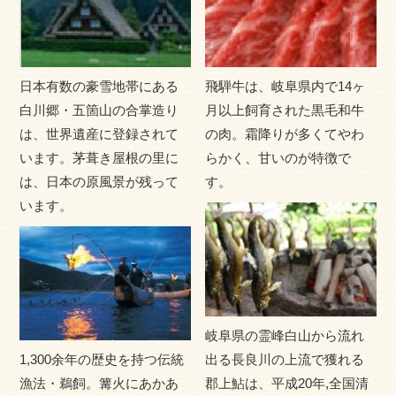
日本有数の豪雪地帯にある
飛騨牛は、岐阜県内で14ヶ
白川郷・五箇山の合掌造り
月以上飼育された黒毛和牛
は、世界遺産に登録されて
の肉。霜降りが多くてやわ
います。茅葺き屋根の里に
らかく、甘いのが特徴で
は、日本の原風景が残って
す。
岐阜県は日本のほぼ真ん中にあり、その豊かな自然を称し
います。
て「飛山濃水」（山の飛騨、水の美濃）といわれてきまし
た。北部の飛騨地域には、標高3000mを超える山々が連な
り、南部の美濃地域には木曽三川が流れ、四季ごとに変化
に富んだ自然環境となっています。 また、個性豊かな温泉
に恵まれ、日本三名泉のひとつ下呂温泉をはじめ、多様な
岐阜県の霊峰白山から流れ
天然温泉の宝庫なのです。 歴史的に見ても、古くより東西
1,300余年の歴史を持つ伝統
出る長良川の上流で獲れる
交流の地として栄えてきた岐阜県は、今も趣のある 町並み
漁法・鵜飼。篝火にあかあ
郡上鮎は、平成20年,全国清
が残っています。世界遺産の白川郷、戦国時代の重要な舞