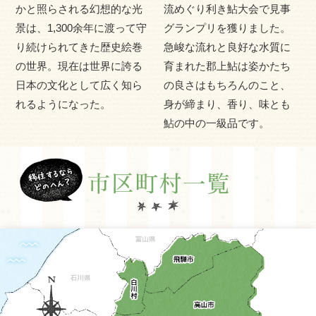
かと照らされる幻想的な光
流めぐり利き鮎大会で見事
台となった関ヶ原、 中山道の宿場町など、各地で歴史を感
景は、1,300余年に渡って守
グランプリを獲りました。
じさせる建物や伝統に触れることができます。
り続けられてきた歴史絵巻
急峻な流れと良好な水質に
の世界。現在は世界に誇る
育まれた郡上鮎は姿かたち
日本の文化として広く知ら
の良さはもちろんのこと、
れるようになった。
身が締まり、香り、味とも
鮎の中の一級品です。