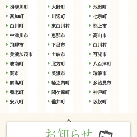
揖斐川町
大野町
池田町
富加町
川辺町
七宗町
白川町
東白川村
郡上市
中津川市
恵那市
高山市
飛騨市
下呂市
白川村
美濃加茂市
土岐市
可児市
岐南町
北方町
八百津町
関市
美濃市
瑞浪市
御嵩町
輪之内町
多治見市
養老町
関ケ原町
神戸町
安八町
垂井町
坂祝町