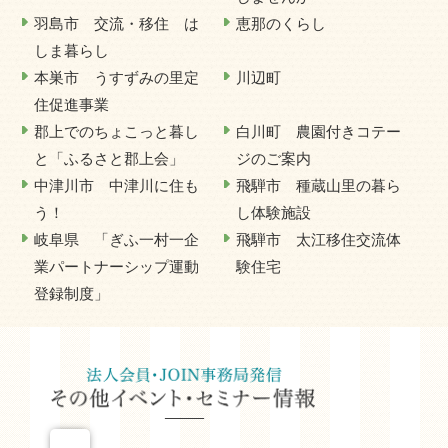
羽島市 交流・移住 は
恵那のくらし
しま暮らし
本巣市 うすずみの里定
川辺町
住促進事業
郡上でのちょこっと暮し
白川町 農園付きコテー
と「ふるさと郡上会」
ジのご案内
中津川市 中津川に住も
飛騨市 種蔵山里の暮ら
う！
し体験施設
岐阜県 「ぎふ一村一企
飛騨市 太江移住交流体
業パートナーシップ運動
験住宅
登録制度」