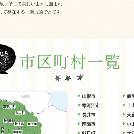
温泉、そして美しい山々に囲まれ
して存在する、魅力的でとても
山形市
鶴
寒河江市
上
長井市
天
南陽市
中
朝日町
大