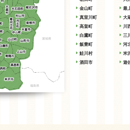
金山町
最
真室川町
大
高畠町
川
白鷹町
三
飯豊町
河
鮭川村
米
酒田市
遊