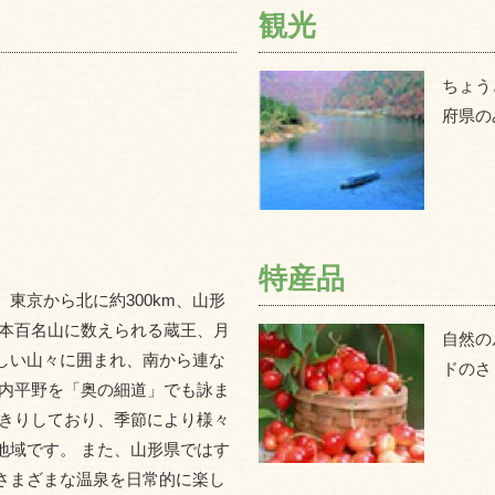
観光
ちょう
府県の
特産品
東京から北に約300km、山形
日本百名山に数えられる蔵王、月
自然の
しい山々に囲まれ、南から連な
ドのさ
庄内平野を「奥の細道」でも詠ま
っきりしており、季節により様々
地域です。 また、山形県ではす
さまざまな温泉を日常的に楽し