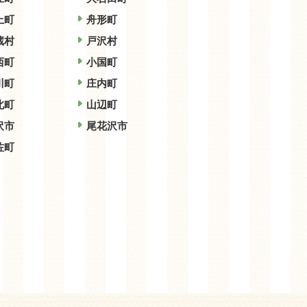
上町
舟形町
蔵村
戸沢村
西町
小国町
川町
庄内町
北町
山辺町
沢市
尾花沢市
佐町