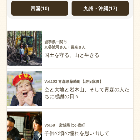
四国
(10)
九州・沖縄
(17)
岩手県一関市
丸谷誠司さん・留奈さん
国土を守る、山と生きる
Vol.103 青森県藤崎町【現役隊員】
空と大地と岩木山、そして青森の人た
ちに感謝の日々
Vol.68 宮城県七ヶ宿町
子供の頃の憧れを思い出して