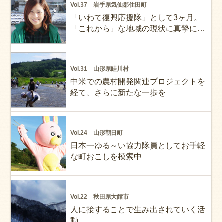
Vol.37 岩手県気仙郡住田町
「いわて復興応援隊」として3ヶ月。
「これから」な地域の現状に真摯に向
き合う
Vol.31 山形県鮭川村
中米での農村開発関連プロジェクトを
経て、さらに新たな一歩を
Vol.24 山形朝日町
日本一ゆる～い協力隊員としてお手軽
な町おこしを模索中
Vol.22 秋田県大館市
人に接することで生み出されていく活
動