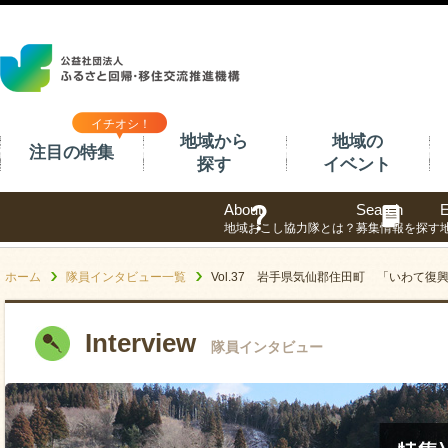
イチオシ！
地域から
地域の
注目の特集
探す
イベント
About
Search
E
地域おこし協力隊とは？
募集情報を探す
ホーム
隊員インタビュー一覧
Vol.37 岩手県気仙郡住田町 「いわて
Interview
隊員インタビュー