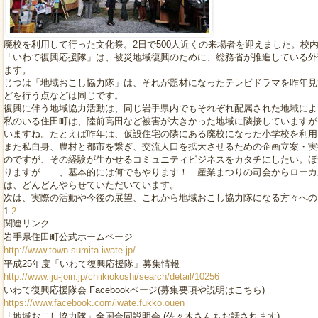
廃校を利用して行った文化祭。2日で500人近くの来場者を迎えました。校
「いわて復興応援隊」は、被災地域復興のために、総務省が推進している外部
ます。
じつは「地域おこし協力隊」は、それが題材になったテレビドラマを昨年見
どを行う点などは同じです。
復興に伴う地域協力活動は、同じ岩手県内でもそれぞれ配属された地域によ
私のいる住田町は、陸前高田など被害が大きかった地域に隣接していますが
いますね。たとえば昨年は、仮設住宅の隣にある廃校になった小学校を利用
また私自身、農村と都市を繋ぎ、交流人口を拡大させるための企画立案・実
のですが、その経験が生かせるコミュニティビジネスをカタチにしたい。ほ
りますが……、基本的には何でもやります！ 産業まつりの司会からローカ
は、どんどんやらせていただいています。
次は、実際の活動や今後の展望、これから地域おこし協力隊になる方々への
1
2
関連リンク
岩手県住田町公式ホームページ
http://www.town.sumita.iwate.jp/
平成25年度「いわて復興応援隊」募集情報
http://www.iju-join.jp/chiikiokoshi/search/detail/10256
いわて復興応援隊会 Facebookページ(募集要項や説明はこちら)
https://www.facebook.com/iwate.fukko.ouen
「地域おこし協力隊」全国合同説明会 (佐々木さんもお話されます)