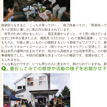
挨拶回りをすると「こっちさ寄ってけ～」「秋刀魚食べてけ」「野菜持って
方々の笑顔と優しさに私の方が励まされています。
「岩手のために何かをしたい」。震災直後からずっと、そう思い続けていま
せずに1年半が過ぎたとき、偶然見つけたのが「いわて復興応援隊」。じつ
もちろん、行政と新しいものへの挑戦するという意味でもワクワクして。募
していたリクルートエージェント（現リクルートキャリア）に交渉して、岩
私は岩手の盛岡の生まれですが、幼少から高校生までは花巻市育ち。その後
事後報告でした。今回の応援隊も決まってからの報告です。直感を信じて、
もしれません。
そんな私なのですが、いつも周りの人に恵まれて、助けられていますね。家