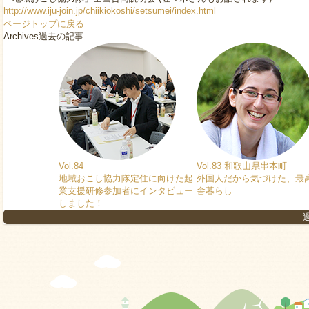
http://www.iju-join.jp/chiikiokoshi/setsumei/index.html
ページトップに戻る
Archives
過去の記事
Vol.84
Vol.83 和歌山県串本町
地域おこし協力隊定住に向けた起
外国人だから気づけた、最
業支援研修参加者にインタビュー
舎暮らし
しました！