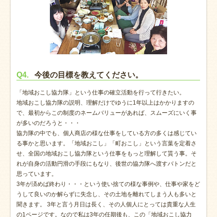
Q4.
今後の目標を教えてください。
「地域おこし協力隊」という仕事の確立活動を行って行きたい。
地域おこし協力隊の説明、理解だけでゆうに1年以上はかかりますの
で、最初からこの制度のネームバリューがあれば、スムーズにいく事
が多いのだろうと・・・
協力隊の中でも、個人商店の様な仕事をしている方の多くは感じてい
る事かと思います。「地域おこし」「町おこし」という言葉を定着さ
せ、全国の地域おこし協力隊という仕事をもっと理解して貰う事。そ
れが自身の活動円滑の手段にもなり、後世の協力隊へ渡すバトンだと
思っています。
3年が済めば終わり・・・という使い捨ての様な事例や、仕事や家をど
うして良いのか解らずに失念し、その土地を離れてしまう人も多いと
聞きます。 3年と言う月日は長く、その人個人にとっては貴重な人生
の1ページです。なので私は3年の任期後も、この「地域おこし協力