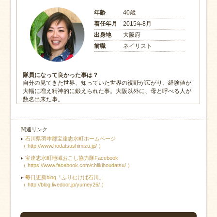
年齢
40歳
着任年月
2015年8月
出身地
大阪府
前職
ネイリスト
隊員になって良かった事は？
自分の見てきた世界、知っていた世界の視野が広がり、経験値が
大幅に増え精神的に鍛えられた事。大阪以外に、母と呼べる人が
数名出来た事。
関連リンク
石川県羽咋郡宝達志水町ホームページ
（ http://www.hodatsushimizu.jp/ ）
宝達志水町地域おこし協力隊Facebook
（ https://www.facebook.com/chiikihoudatsu/ ）
毎日更新blog「ふりむけば石川」
（ http://blog.livedoor.jp/yumey26/ ）