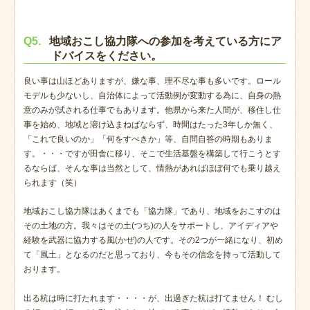
Q5.
地域おこし協力隊への参加を考えている方にア
ドバイスをください。
良い事は山ほどありますが、嫌な事、理不尽な事も多いです。ロール
モデルも少ないし、自治体によって活動例が変動する為に、自身の熱
意のみが試される仕事でもあります。他県から来た人間が、移住し仕
事を始め、地域と溶け込まねばならず、時間はたった3年しか無く、
「これで良いのか」「何をすべきか」等、自問自答の時期もありま
す。・・・ですが田舎に移り、そこで生活基盤を構築して行こうとす
るならば、そんな事は当然として、情熱があればほぼ何でも乗り越え
られます（笑）
地域おこし協力隊はあくまでも「協力隊」であり、地域をおこすのは
その土地の方。我々はその土(つち)の人をサポートし、アイディアや
経験を武器に協力する風(かぜ)の人です。その2つが一緒になり、初め
て「風土」となるのだと思っており、今もその信念を持って活動して
おります。
出る杭は時に打たれます・・・・が、出過ぎた杭は打てません！ むし