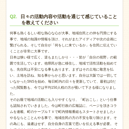
Q2.
日々の活動内容や活動を通じて感じていること
を教えてください
何事も熱くるしい程な熱心な心が大事。地域住民との仲を円滑にする
事で、地域の知識や情報を頂け、それがまたアイディアや次の企画に
繋げられる。そして自分が「何をしに来ているか」を住民に伝えてい
くことが非常に大事です。
日本は狭い様で広く、逆もまたしかり・・・皆が「自分の視野」の範
囲で生活しています。他県民が急に移住し、地域で活性活動を始めて
も、先住民は不安になる事もあります。まずはその土地に敬意を払
い、土地を訪ね、知る事からかと思います。自分は大阪では一切して
いなかったSNSを始め、毎日町内の日々を更新していて、最初は0だ
った閲覧数も、今では平均150人程の方が覗いて下さる様になりまし
た。
そのお蔭で地域の活動にも入りやすくなり、「町おこし」という仕事
も認知されていきました。今は町行政の広報誌に、ページを頂きコラ
ムを連載、町のケーブルＴＶで町内情報番組もスタートさせました♪
やるならとことんやる事で、地域住民の方の不安を取り除けます。そ
の為にも、遠慮はせず、自分自身の言葉で思いを伝える事が必要。 そ