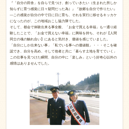
『「自分の田舎」を自らで見つけ、創っていきたい（生まれた所しか
知らずに育つ感覚に日々疑問だった為）』『故郷を自分で作りたい』
―この感覚が自分の中で日に日に育ち、それを実行に移せるキッカケ
になったのが、この地域おこし協力隊でした。
そして、都会で体験出来る事全般、「お金で買える幸福」も一通り経
験したことで、「お金で買えない幸福」に興味を持ち、それが【人間
同士の魂の触れ合い】にあると気付き、価値を感じていました。
「自分にしか出来ない事」「私でいる事への価値観」・・・そこを確
認でき、自分を高め、そして他者と共に「暮らす土地を育てていく」
この仕事を見つけた瞬間、自分の中に「楽しみ」という好奇心以外の
感情はありませんでした。