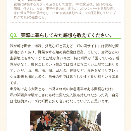
役場に隣接するカフェを店長として運営。3時に閉店後、翌日の仕込、
清掃、仕入れ、入金、事務作業の他、町おこしのメンバーを各所訪問。
家に帰り予算の見積もり、POPや会議書類作成、365日更新しているブ
ログで1日の報告など。
Q3.
実際に暮らしてみた感想を教えてください。
我が町は田舎、過疎、貧乏な町と言えど、町の両サイドには便利な商
業地が多くあり、野菜や米を始め農産物は豊富。そして、金沢などの
主要地にも車で30分と立地が良い為に、特に町民が「困っている」感
覚が少なく、町おこしという視点では成り立ちにくい土地ではありま
す。ただ、山、川、海、畑、田んぼ、農場など、景色を変えリフレッ
シュ出来る場所も多く、自分の中では暮らしやすく良い町という印象
です。
出身地である大阪とも、出発＆終点の特急電車がある間柄なだけに、
私の関西弁や騒がしさにも特に変な先入観も持たれなかった為、自分
は比較的スムーズに町民と知り合いになっていけたと思います。