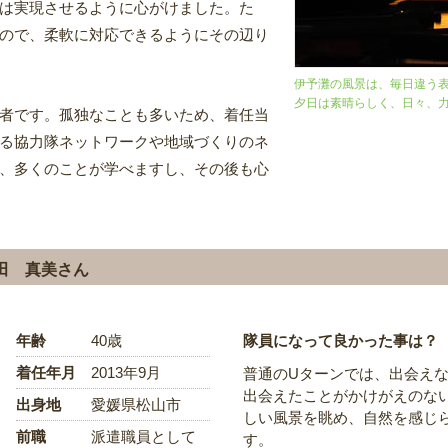
は実現させるように心がけました。た
ので、柔軟に対応できるようにその辺り
伊予灘の風景は、毎日違う
夕日は素晴らしく、日々、
者です。孤独なことも多いため、着任当
る協力隊ネットワークや地域づくりのネ
、多くのことが学べますし、その後も心
田 真美さん
年齢
40歳
隊員になって良かった事は？
着任年月
2013年9月
普通のUターンでは、出会え
出会えたことがかけがえのな
出身地
愛媛県松山市
しい風景を眺め、自然を感じ
前職
派遣職員として
す。