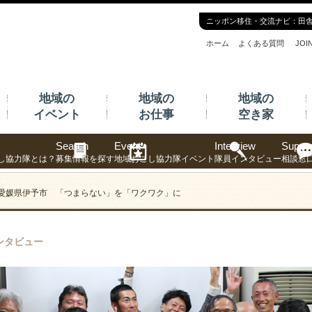
ニッポン移住・交流ナビ：田
ホーム
よくある質問
JO
地域の
地域の
地域の
イベント
お仕事
空き家
Search
Event
Interview
Suppor
し協力隊とは？
募集情報を探す
地域おこし協力隊イベント
隊員インタビュー
相談窓
60 愛媛県伊予市 「つまらない」を「ワクワク」に
ンタビュー