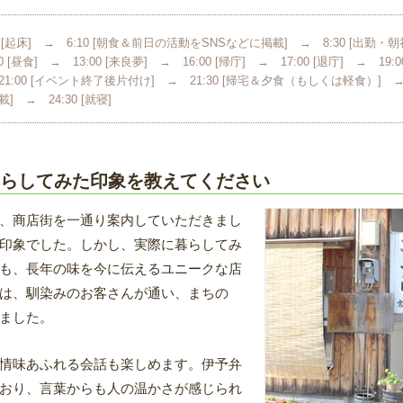
00 [起床] → 6:10 [朝食＆前日の活動をSNSなどに掲載] → 8:30 [出勤・朝
00 [昼食] → 13:00 [来良夢] → 16:00 [帰庁] → 17:00 [退庁] → 
21:00 [イベント終了後片付け] → 21:30 [帰宅＆夕食（もしくは軽食）] →
] → 24:30 [就寝]
らしてみた印象を教えてください
、商店街を一通り案内していただきまし
印象でした。しかし、実際に暮らしてみ
も、長年の味を今に伝えるユニークな店
は、馴染みのお客さんが通い、まちの
ました。
情味あふれる会話も楽しめます。伊予弁
おり、言葉からも人の温かさが感じられ