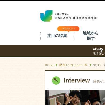
イチオシ！
地域から
注目の特集
探す
About
地域おこ
ホーム
隊員インタビュー一覧
Vol.
Interview
隊員イ