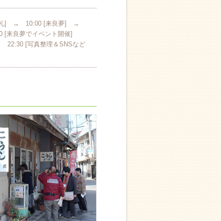
礼] → 10:00 [来良夢] →
19:00 [来良夢でイベント開催]
 22:30 [写真整理＆SNSなど