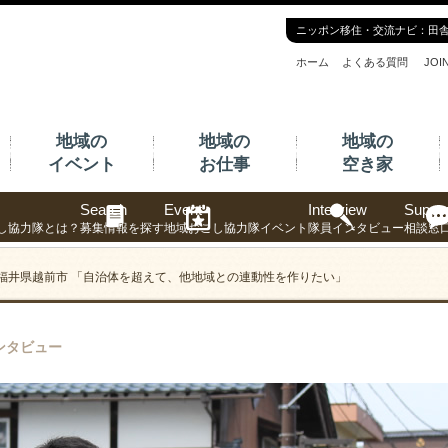
ニッポン移住・交流ナビ：田
ホーム
よくある質問
JO
地域の
地域の
地域の
イベント
お仕事
空き家
Search
Event
Interview
Suppor
し協力隊とは？
募集情報を探す
地域おこし協力隊イベント
隊員インタビュー
相談窓
70 福井県越前市 「自治体を超えて、他地域との連動性を作りたい」
ンタビュー