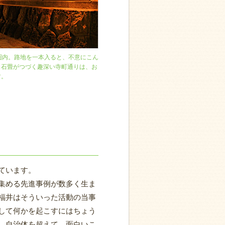
圏内。路地を一本入ると、不意にこん
。石畳がつづく趣深い寺町通りは、お
す。
ています。
集める先進事例が数多く生ま
福井はそういった活動の当事
して何かを起こすにはちょう
、自治体を超えて、面白いこ