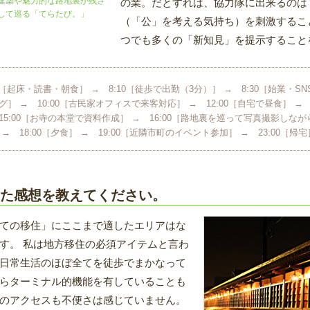
建築や魅力的な路地裏が残さ
の業。だとすれば、協力隊に出来るのは
して巡る「てらたび。」
（「公」を考える気持ち）を刺激するこ
つでも多くの「新知見」を提示すること
30［起床・読書・朝食］ → 8:10［徒歩で出勤（3分）］ → 8:30［始業・SN
グ］ → 10:00［古民家オフィスで来客対応］ → 12:00［自宅で昼食］ →
15:00［お寺の本堂で資料作成］ → 16:00［路地裏を巡って写真撮影しながら
 → 18:00［夕食］ → 19:00［近隣市町のイベント参加］ → 23:00［帰宅
た感想を教えてください。
ての移住」にここまで適したエリアはな
す。 私は地方移住の必須アイテムと言わ
日常生活のほぼ全てを徒歩でまかなって
らターミナル的機能を有していることも
のアクセスも不便さは感じていません。