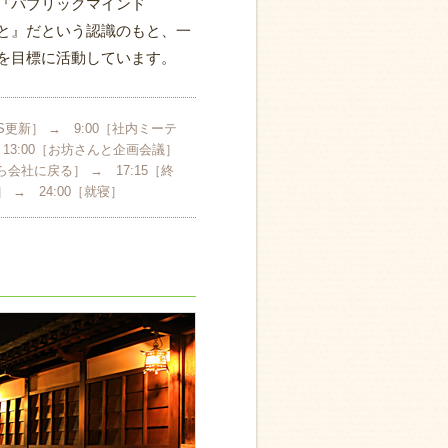
『パブリックマインド
と』だという認識のもと、一
を目標に活動しています。
S更新］ → 9:00［社内ミーテ
 13:00［お坊さんと企画会議］
会社に戻る］ → 17:15［終
］ → 24:00［就寝］