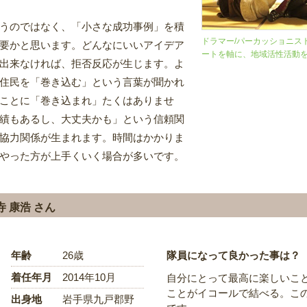
うのではなく、「小さな成功事例」を積
ドラマー/パーカッショニス
要かと思います。どんなにいいアイデア
ートを軸に、地域活性活動
出来なければ、拒否反応が生じます。よ
住民を「巻き込む」という言葉が聞かれ
ことに「巻き込まれ」たくはありませ
績もあるし、大丈夫かも」という信頼関
協力関係が生まれます。時間はかかりま
やった方が上手くいく場合が多いです。
寺 康浩 さん
年齢
26歳
隊員になって良かった事は？
着任年月
2014年10月
自分にとって最高に楽しいこ
ことがイコールで結べる。こ
出身地
岩手県九戸郡野