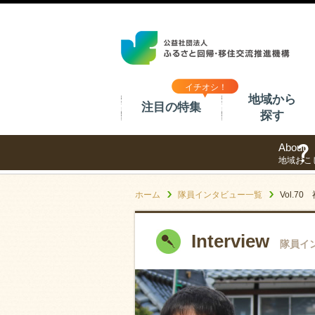
イチオシ！
地域から
注目の特集
探す
About
地域おこ
ホーム
隊員インタビュー一覧
Vol.
Interview
隊員イ