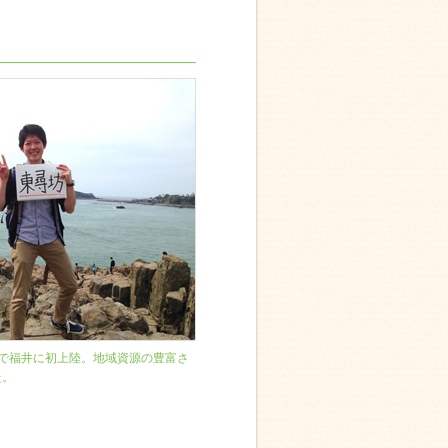
で福井に初上陸。地域資源の豊富さ
た。