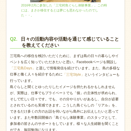
2016年2月に参加した「三宅村島ぐらし体験事業」。この時
には、まさか移住するとは夢にも思わなかったのでし
た・・。
Q2.
日々の活動内容や活動を通じて感じていること
を教えてください
三宅島への移住を検討いただくために、まずは島の日々の暮らしやイ
ベントを広く知っていただきたいと思い、Facebookページを開設し
と題して情報発信を続けています。また、島の多様な
「三宅島Days」
仕事と働く人々を紹介するために
というインタビューも
「三宅Style」
行っています。
島ぐらしと聞くとゆったりしたイメージを持たれるかもしれません
が、実際は、仕事でもプライベートでも「個」の主体性が求められ、
そして忙しい日々です。でも、その分やりがいがあるし、自分が必要
とされているのも実感できます。こうした島ぐらしの「リアル」を、
できるだけ多くの方のお話を伺いながら島外にお伝えしたいと思って
います。また年数回開催の「島ぐらし体験事業」のスタッフとして、
参加者の皆さんのサポートをしています。様々な人生経験を聞くこと
ができ、毎回勉強になります。