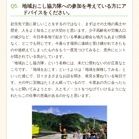
Q5.
地域おこし協力隊への参加を考えている方にア
ドバイスをください。
赴任先で急に新しいことをするのではなく、まずはその土地の風土や
歴史、人をよく知ることが大切かと思います。少子高齢化や労働人口
の減少など、今日本各地で起きている事象は都会も地方もあまり関係
なく、どこでも同じです。今暮らす場所に連綿と受け継がれてきたも
のや途絶えてしまったものをもう一度見つけてみると、意外にヒント
が隠されている気がしています。
「地域おこし協力隊」という名称には、未だに慣れないのが正直なと
ころです。「地域をおこす」というよりは「地域を探検してみる」と
いった感じで、日々さまざまなお話を聞き、発見を重ねている毎日で
す。その中に宝物はたくさん眠っているので、今度あの方に会ったら
もっと聞いてみようとか、人とモノ・コトをつなげていけるようにな
れたらこの仕事の意義があるのかなと思います。