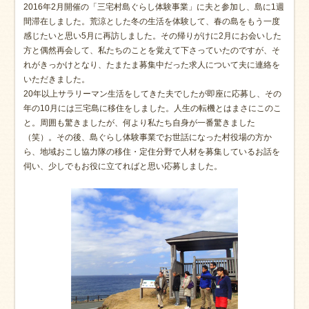
2016年2月開催の「三宅村島ぐらし体験事業」に夫と参加し、島に1週
間滞在しました。荒涼とした冬の生活を体験して、春の島をもう一度
感じたいと思い5月に再訪しました。その帰りがけに2月にお会いした
方と偶然再会して、私たちのことを覚えて下さっていたのですが、そ
れがきっかけとなり、たまたま募集中だった求人について夫に連絡を
いただきました。
20年以上サラリーマン生活をしてきた夫でしたが即座に応募し、その
年の10月には三宅島に移住をしました。人生の転機とはまさにこのこ
と。周囲も驚きましたが、何より私たち自身が一番驚きました
（笑）。その後、島ぐらし体験事業でお世話になった村役場の方か
ら、地域おこし協力隊の移住・定住分野で人材を募集しているお話を
伺い、少しでもお役に立てればと思い応募しました。