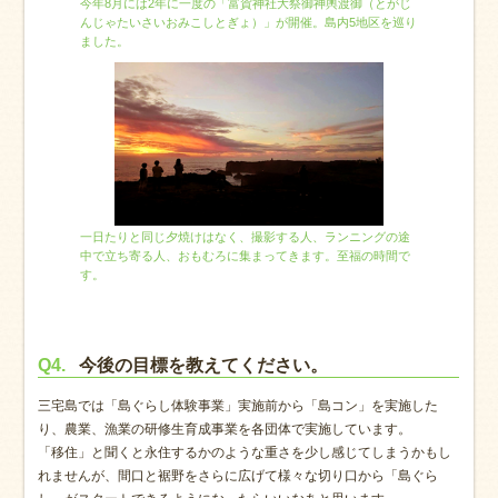
今年8月には2年に一度の「富賀神社大祭御神輿渡御（とがじ
んじゃたいさいおみこしとぎょ）」が開催。島内5地区を巡り
ました。
一日たりと同じ夕焼けはなく、撮影する人、ランニングの途
中で立ち寄る人、おもむろに集まってきます。至福の時間で
す。
Q4.
今後の目標を教えてください。
三宅島では「島ぐらし体験事業」実施前から「島コン」を実施した
り、農業、漁業の研修生育成事業を各団体で実施しています。
「移住」と聞くと永住するかのような重さを少し感じてしまうかもし
れませんが、間口と裾野をさらに広げて様々な切り口から「島ぐら