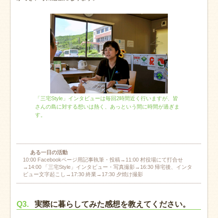
「三宅Style」インタビューは毎回2時間近く行いますが、皆
さんの島に対する想いは熱く、あっという間に時間が過ぎま
す。
ある一日の活動
10:00 Facebookページ用記事執筆・投稿→11:00 村役場にて打合せ
→14:00 「三宅Style」インタビュー・写真撮影→16:30 帰宅後、インタ
ビュー文字起こし→17:30 終業→17:30 夕焼け撮影
Q3.
実際に暮らしてみた感想を教えてください。