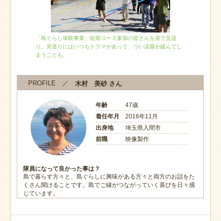
「島ぐらし体験事業」短期コース参加の皆さんを港で見送
り。見送りにはいつもドラマがあって、つい涙腺が緩んでし
まうことも。
PROFILE ／
木村 美砂 さん
年齢
47歳
着任年月
2016年11月
出身地
埼玉県入間市
前職
映像製作
隊員になって良かった事は？
島で暮らす方々と、島ぐらしに興味がある方々と両方のお話をた
くさん聞けることです。島でご縁がつながっていく喜びを日々感
じています。