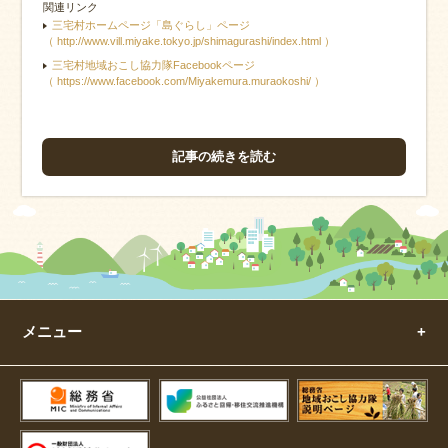
関連リンク
三宅村ホームページ「島ぐらし」ページ
（ http://www.vill.miyake.tokyo.jp/shimagurashi/index.html ）
三宅村地域おこし協力隊Facebookページ
（ https://www.facebook.com/Miyakemura.muraokoshi/ ）
記事の続きを読む
メニュー