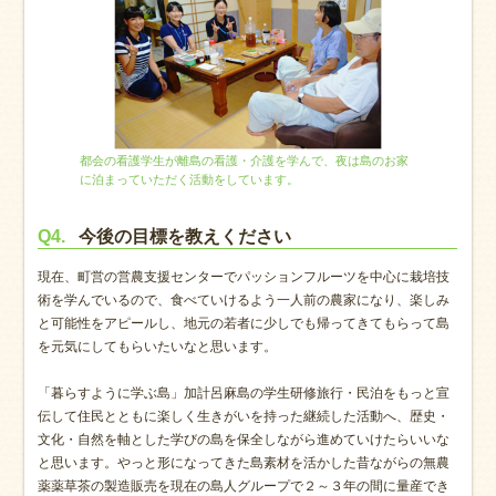
都会の看護学生が離島の看護・介護を学んで、夜は島のお家
に泊まっていただく活動をしています。
Q4.
今後の目標を教えください
現在、町営の営農支援センターでパッションフルーツを中心に栽培技
術を学んでいるので、食べていけるよう一人前の農家になり、楽しみ
と可能性をアピールし、地元の若者に少しでも帰ってきてもらって島
を元気にしてもらいたいなと思います。
「暮らすように学ぶ島」加計呂麻島の学生研修旅行・民泊をもっと宣
伝して住民とともに楽しく生きがいを持った継続した活動へ、歴史・
文化・自然を軸とした学びの島を保全しながら進めていけたらいいな
と思います。やっと形になってきた島素材を活かした昔ながらの無農
薬薬草茶の製造販売を現在の島人グループで２～３年の間に量産でき