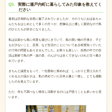
Q3.
実際に瀬戸内町に暮らしてみた印象を教えてく
ださい
最初は圧倒的な自然に魅了されていましたが、そのうちにおばあちゃ
んたちをはじめとして多くの方々が、想像以上に優しく親切なので島
のひとたちが好きになりました。
私は以前から島に何度も遊びにきていて、島の買い物の不便さ、子ど
もが少ないこと、災害、など生活のことについてある程度知っていた
ので何の問題もありませんでした。お祭りも楽しい、自然の中での生
活は新鮮で鳥の声・波の音、のんびりは全くできないけれど日々癒さ
れています。
きちんと誠意をもって、一生懸命に努めれば、しっかりと受け入れて
くれる人の温かさは、私の求めていた日本人像と一致し、とても感動
したのを覚えています。
ただ、何も下調べなく移住し活動するのには戸惑うことも多いかと思
います。