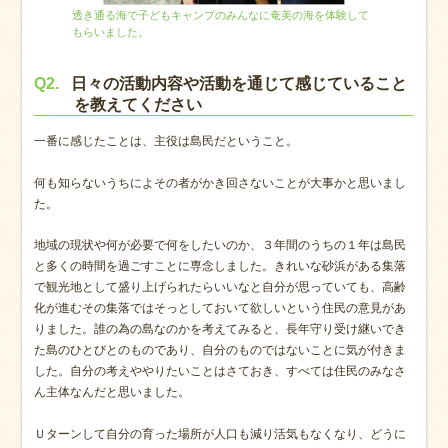
透き通る海で子どもキャンプのみんなに奄美の海を体験して
もらいました。
Q2.
日々の活動内容や活動を通じて感じていること
を教えてください
一番に感じたことは、主役は島民だということ。
何も知らないうちによその者がかき回さないことが大事かと思いまし
た。
地域の現状や何が必要で何をしたいのか、３年間のうちの１年は島民
と多くの時間を過ごすことに専念しました。きれいな砂浜がある集落
で観光地として盛り上げられたらいいなと自分が思っていても、高齢
化が進むその集落ではそっとしておいて欲しいという住民の意見があ
りました。誰の為の島なのかを考えてみると、長年守り受け継いでき
た島のひとびとのものであり、自分のものではないことに気が付きま
した。自分の考えややりたいことはさておき、すべては住民のみなさ
ん主体なんだと思いました。
Ｕターンして自分の育った場所が人口も減り活気もなくなり、どうに