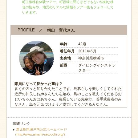
町主催移住体験ツアー。町役場に聞くほどでもない些細な移
住の悩みや、地元のリアルな情報をツアー後もフォローして
いきます。
PROFILE ／
籾山 育代さん
年齢
42歳
着任年月
2011年6月
出身地
神奈川県横浜市
前職
ダイビングインストラ
クター
隊員になって良かった事は？
多くの方々と知り合えたことです。島暮らしを楽しくしてくれた
近所の仲良しお姉さんたちを始め、島のことを教えてくださるお
じいちゃんおばあちゃん。農業している先輩方、若手就農者のみ
なさん、島を元気づけようと協力してくださるみなさん。
関連リンク
鹿児島県瀬戸内公式ホームページ
（http://www.amami-setouchi.org/）