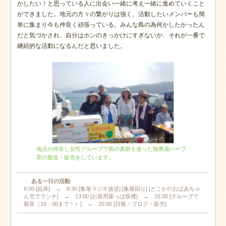
かしたい！と思っている人に出会い一緒に考え一緒に進めていくこと
ができました。地元の方々の繋がりは強く、活動したいメンバーも簡
単に集まり今も仲良く頑張っている。みんな島の為何かしたかったん
だと気づかされ、自分はホンのきっかけにすぎないが、それが一番で
継続的な活動になるんだと思いました。
地元の仲良し女性グループで島の素材を使った無農薬ハーブ
茶の製造・販売をしています。
ある一日の活動
6:00 [起床] → 8:30 [集落ラジオ放送] [集落回り] [どこかのおばあちゃ
ん宅でランチ] → 13:00 [お茶用葉っぱ収穫] → 15:00 [グループで
製茶（18：00まで！）] → 20:00 [日報・ブログ・販売]