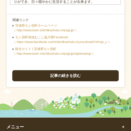
りができ、日々穏やかに生活することが出来ます。
関連リンク
宮城県七ヶ宿町ホームページ
（ http://www.town.shichikashuku.miyagi.jp/ ）
七ヶ宿町地域おこし協力隊Facebook
（ https://www.facebook.com/shichikashuku.kyoryokutai?ref=py_c ）
観光ガイド | 宮城県七ヶ宿町
（ http://www.town.shichikashuku.miyagi.jp/sightseeing/ ）
記事の続きを読む
メニュー