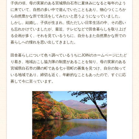
子供の頃、母の実家のある宮城県白石市に夏休みになると毎年のよう
に来ていて、自然の多い中で遊んでいたこともあり、物心つくころか
ら自然豊かな所で生活をしてみたいと思うようになっていました。
しかし、結婚し、子供が生まれ、慌ただしい日常生活の中、その思い
も忘れかけていましたが、最近、テレビなどで田舎暮らしを取り上げ
る企画が多く、それを見ているうちに、自分もまた自然豊かな所での
暮らしへの憧れを思い出してきました。
田舎暮らしについて色々調べているうちにJOINのホームページにたど
り着き、地域おこし協力隊の制度があることを知り、母の実家のある
宮城県白石市の隣の町である七ヶ宿町の募集を見つけ、自分の知って
いる地域であり、締切も近く、年齢的なこともあったので、すぐに応
募して今に至っています。