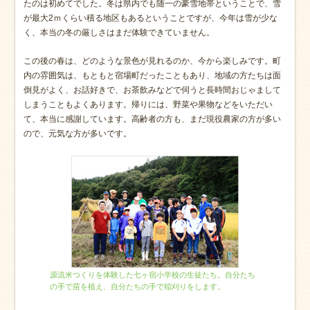
たのは初めてでした。冬は県内でも随一の豪雪地帯ということで、雪
が最大2ｍくらい積る地区もあるということですが、今年は雪が少な
く、本当の冬の厳しさはまだ体験できていません。
この後の春は、どのような景色が見れるのか、今から楽しみです。町
内の雰囲気は、もともと宿場町だったこともあり、地域の方たちは面
倒見がよく、お話好きで、お茶飲みなどで伺うと長時間おじゃまして
しまうこともよくあります。帰りには、野菜や果物などをいただい
て、本当に感謝しています。高齢者の方も、まだ現役農家の方が多い
ので、元気な方が多いです。
源流米つくりを体験した七ヶ宿小学校の生徒たち。自分たち
の手で苗を植え、自分たちの手で稲刈りをします。