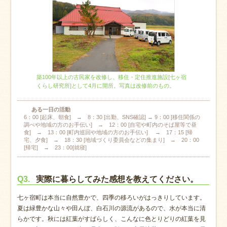
築100年以上の古民家を改修し、移住・定住推進施設[七ヶ宿
くらし研究所]として4月に開所。写真は改修前のもの。
ある一日の活動
6：00 [起床、朝食] → 8：30 [出勤、SNS確認] → 9：00 [移住関係の
調べや地域の方のお手伝い] → 12：00 [自宅や町内のそば屋等で昼
食] → 13：00 [町内巡回や地域の方のお手伝い] → 17：15 [帰
宅、夕食] → 18：30 [地域づくり委員会などの集まり] → 20：00
[帰宅] → 23：00[就寝]
Q3.
実際に暮らしてみた感想を教えてください。
七ヶ宿町は本当に自然豊かで、四季の移ろいがはっきりしています。
夏は緑豊かな山々や田んぼ、白石川の源流があるので、水が本当に清
らかです。秋には紅葉がすばらしく、こんなに色とりどりの紅葉を見