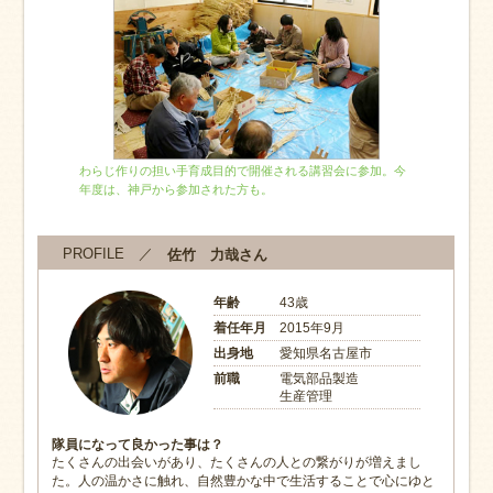
わらじ作りの担い手育成目的で開催される講習会に参加。今
年度は、神戸から参加された方も。
PROFILE ／
佐竹 力哉さん
年齢
43歳
着任年月
2015年9月
出身地
愛知県名古屋市
前職
電気部品製造
生産管理
隊員になって良かった事は？
たくさんの出会いがあり、たくさんの人との繋がりが増えまし
た。人の温かさに触れ、自然豊かな中で生活することで心にゆと