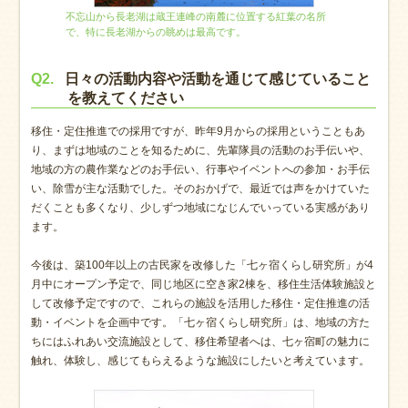
不忘山から長老湖は蔵王連峰の南麓に位置する紅葉の名所
で、特に長老湖からの眺めは最高です。
Q2.
日々の活動内容や活動を通じて感じていること
を教えてください
移住・定住推進での採用ですが、昨年9月からの採用ということもあ
り、まずは地域のことを知るために、先輩隊員の活動のお手伝いや、
地域の方の農作業などのお手伝い、行事やイベントへの参加・お手伝
い、除雪が主な活動でした。そのおかげで、最近では声をかけていた
だくことも多くなり、少しずつ地域になじんでいっている実感があり
ます。
今後は、築100年以上の古民家を改修した「七ヶ宿くらし研究所」が4
月中にオープン予定で、同じ地区に空き家2棟を、移住生活体験施設と
して改修予定ですので、これらの施設を活用した移住・定住推進の活
動・イベントを企画中です。「七ヶ宿くらし研究所」は、地域の方た
ちにはふれあい交流施設として、移住希望者へは、七ヶ宿町の魅力に
触れ、体験し、感じてもらえるような施設にしたいと考えています。