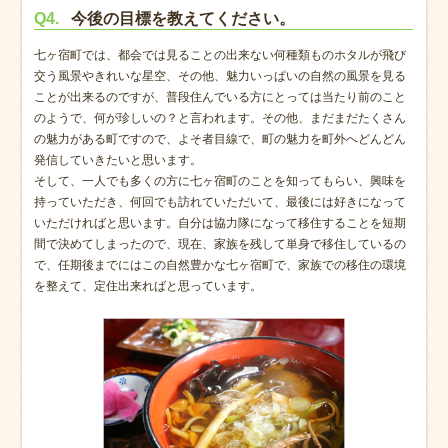
Q4.
今後の目標を教えてください。
七ヶ宿町では、都会では見ることの出来ない何種類ものホタルが飛び
交う風景やきれいな星空、その他、魅力いっぱいの自然の風景を見る
ことが出来るのですが、普段住んでいる方にとっては当たり前のこと
のようで、何が珍しいの？と言われます。その他、まだまだたくさん
の魅力がある町ですので、よそ者目線で、町の魅力を町外へどんどん
発信していきたいと思います。
そして、一人でも多くの方に七ヶ宿町のことを知ってもらい、興味を
持っていただき、何回でも訪れていただいて、最後には好きになって
いただければと思います。自分は協力隊になって移住することを短期
間で決めてしまったので、現在、家族を残して単身で移住しているの
で、任期後までにはこの自然豊かな七ヶ宿町で、家族での移住の環境
を整えて、定住出来ればと思っています。