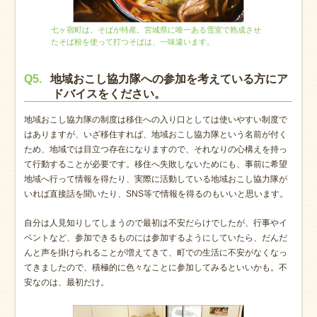
七ヶ宿町は、そばが特産。宮城県に唯一ある雪室で熟成させ
たそば粉を使って打つそばは、一味違います。
Q5.
地域おこし協力隊への参加を考えている方にア
ドバイスをください。
地域おこし協力隊の制度は移住への入り口としては使いやすい制度で
はありますが、いざ移住すれば、地域おこし協力隊という名前が付く
ため、地域では目立つ存在になりますので、それなりの心構えを持っ
て行動することが必要です。移住へ失敗しないためにも、事前に希望
地域へ行って情報を得たり、実際に活動している地域おこし協力隊が
いれば直接話を聞いたり、SNS等で情報を得るのもいいと思います。
自分は人見知りしてしまうので最初は不安だらけでしたが、行事やイ
ベントなど、参加できるものには参加するようにしていたら、だんだ
んと声を掛けられることが増えてきて、町での生活に不安がなくなっ
てきましたので、積極的に色々なことに参加してみるといいかも。不
安なのは、最初だけ。