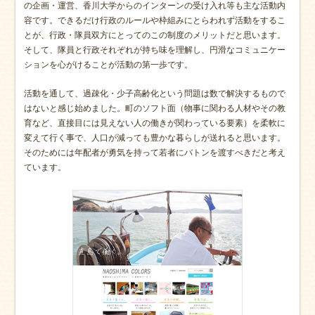
の企画・運営、香川大学からのインターンの受け入れ等も主な活動内
容です。できるだけ行政のルールや枠組みにとらわれず活動をするこ
とが、行政・隊員双方にとってのこの制度のメリットだと思います。
そして、隊員と行政それぞれが持ち味を理解し、円滑なコミュニケー
ションを心がけることが活動の第一歩です。
活動を通して、過疎化・少子高齢化という問題は数で解決するもので
はないと感じ始めました。町のソフト面（物事に関わる人材やその教
育など、直接目には見えない人の働きが関わっている要素）を柔軟に
変えて行く事で、人口が減っても豊かな暮らしが送れると思います。
そのためには年配者が勇気を持って若者にバトンを渡すべきだと考え
ています。