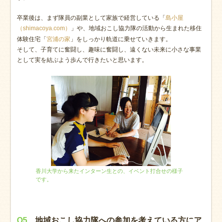
卒業後は、まず隊員の副業として家族で経営している「
島小屋
」や、地域おこし協力隊の活動から生まれた移住
（shimacoya.com）
体験住宅「
」をしっかり軌道に乗せていきます。
宮浦の家
そして、子育てに奮闘し、趣味に奮闘し、遠くない未来に小さな事業
として実を結ぶよう歩んで行きたいと思います。
香川大学から来たインターン生との、イベント打合せの様子
です。
Q5.
地域おこし協力隊への参加を考えている方にア