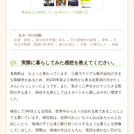
隊員自らが管理しているHPのトップ画像です。
ある一日の活動
起床・朝食 → 娘を幼児学園に送る → 空き家物件の調査 → 昼食 → 打
合せや取材、図面の作成等 → 娘のお迎え → 夕食・お風呂など → 就寝
Q3.
実際に暮らしてみた感想を教えてください。
直島町は、ちょっと変わっています。三菱マテリアル株式会社の大き
な製錬所があるため、約100年前より島外から来る従業員の方がたく
さんいらっしゃったようです。また、気さくに声をかけてくださる島
民の方も多く、移住する身としてはスタートから親しみやすい環境で
した。
移住して3年目となる現在、世界中から人々が訪れる島であることにと
ても驚いています。移住前は、近所のおじいちゃんおばあちゃんとお
話ししたり、地域の子ども達と駆け回ったりするような暮らしを想像
していました。実際は、地域の方はもちろん、英語を使わない日がな