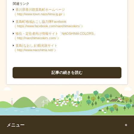
関連リンク
香川県香川郡直島町ホームページ
（ http://www.town.naoshima.lg.jp/ ）
直島町地域おこし協力隊Facebook
（ https://www.facebook.com/naoshimacolors/ ）
移住・定住者向け情報サイト「NAOSHIMA COLORS」
（ http://naoshimacolors.com/ ）
直島(なおしま)観光旅サイト
（ http://www.naoshima.net/ ）
記事の続きを読む
メニュー