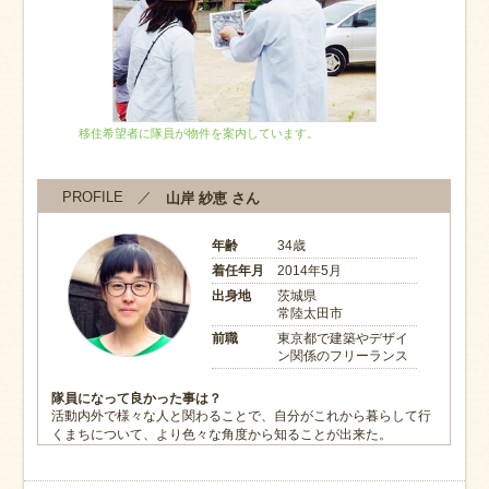
移住希望者に隊員が物件を案内しています。
PROFILE ／
山岸 紗恵 さん
年齢
34歳
着任年月
2014年5月
出身地
茨城県
常陸太田市
前職
東京都で建築やデザイ
ン関係のフリーランス
隊員になって良かった事は？
活動内外で様々な人と関わることで、自分がこれから暮らして行
くまちについて、より色々な角度から知ることが出来た。