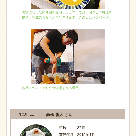
廃校になった保育園を活用したカフェで月一回ジビエ料理を
提供。地域のお母さん達と作ります。この日はハンバーグ。
地域イベントで使う竹灯籠を作る様子。
PROFILE ／
高橋 龍太 さん
年齢
27歳
着任年月
2015年4月