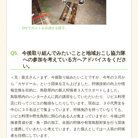
DIYでポストを作成する様子。
Q5.
今後取り組んでみたいことと地域おこし協力隊
への参加を考えている方へアドバイスをくださ
い。
＜兄：龍太さん＞まず、今後取り組みたいことですが、今年の２月か
ら「カサドール」という団体を立ち上げました。狩猟技術の向上や情
報交換を目的に、鳥取県内の新人狩猟者３人でスタートしました。
鳥取県内のハンターさんに罠の講習をしていただいたり、ジビエ料理
店に行ってジビエの勉強をしたりしています。現在は、３０代男女を
中心に３０名ほどで集まっています。狩猟免許を持っていなくても、
ジビエ料理や野生鳥獣に関心のある人が集まっていますが、今後は狩
猟者育成や皮・角・蹄の加工、全国の狩猟や有害鳥獣対策を行う団体
と連携していきたいと考えています。また個人としては一人前の狩猟
者を目標にしています。