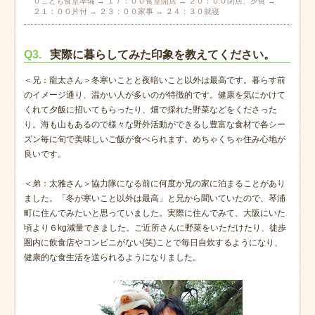
０こども食堂準備 → １７：００食堂開店 → ２０：００閉店、夕食 →
２１：００片付 → ２３：００家事 → ２４：３０就寝
Q3.
実際に暮らしてみた印象を教えてください。
＜兄：龍太さん＞冬寒いことと夜暗いこと以外は最高です。暮らす前
のイメージ通り、温かい人が多いのが特徴的です。健康を気にかけて
くれて夕飯に招いてもらったり、畑で採れた野菜などをくださった
り。海も山もあるので様々な野外活動ができるし豊富な食材で各シー
ズン毎に旬で美味しいご飯が食べられます。めちゃくちゃ住み心地が
良いです。
＜弟：太雅さん＞協力隊になる前に何度か兄の家に泊まることがあり
ました。「冬が寒いこと以外は最高」と兄から聞いていたので、琴浦
町に住んでみたいと思っていました。実際に住んでみて、大阪にいた
頃より６kg減量できました。ご近所さんに野菜をいただけたり、徒歩
圏内に飲食店やコンビニがない(笑)ことで毎日自炊するようになり、
健康的な食生活を送られるようになりました。