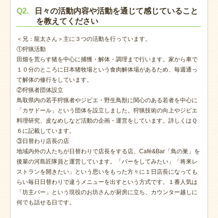
Q2.
日々の活動内容や活動を通じて感じていること
を教えてください
＜兄：龍太さん＞主に３つの活動を行っています。
①狩猟活動
田畑を荒らす猪を中心に捕獲・解体・調理まで行います。家から車で
１０分のところに日本猪牧場という食肉解体場があるため、毎週通っ
て解体の修行をしています。
②狩猟者団体設立
鳥取県内の若手狩猟者やジビエ・野生鳥獣に関心のある若者を中心に
「カサドール」という団体を設立しました。狩猟技術の向上やジビエ
料理研究、皮なめしなど活動の企画・運営をしています。詳しくはＱ
６に記載しています。
③日替わり店長の店
地域内外の人たちが日替わりで店長をする店、Café&Bar「鳥の巣」を
後輩の河島匠隊員と運営しています。「バーをしてみたい」「将来レ
ストランを開きたい」という思いをもった方々に１日店長になっても
らい毎日日替わりで違うメニューを出すという方式です。１番人気は
「坊主バー」という現役のお坊さんが厨房に立ち、カウンター越しに
何でも話せる日です。