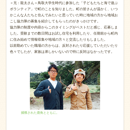
＜兄：龍太さん＞鳥取大学生時代に参加した「子どもたちと海で遊ぶ
ボランティア」で町のことを知りました。町の皆さんが温かく、いつ
かこんな人たちと住んでみたいと思っていた時に地域の方から地域お
こし協力隊の募集を紹介してもらったのがきっかけです。
協力隊の制度や内容からこのタイミングがベストだと感じ、応募しま
した。受験までの数日間はお試し住宅を利用したり、任期前から町内
に住み始めて情報収集や地域の方々と交流したりもしました。
以前勤めていた職場の方からは、反対されたり応援していただいたり
色々でしたが、家族は弟しかいないので特に反対はなかったです。
捕獲された鹿角とともに。