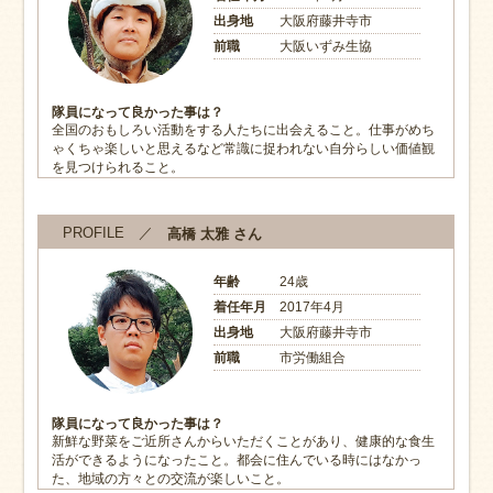
出身地
大阪府藤井寺市
前職
大阪いずみ生協
隊員になって良かった事は？
全国のおもしろい活動をする人たちに出会えること。仕事がめち
ゃくちゃ楽しいと思えるなど常識に捉われない自分らしい価値観
を見つけられること。
PROFILE ／
高橋 太雅 さん
年齢
24歳
着任年月
2017年4月
出身地
大阪府藤井寺市
前職
市労働組合
隊員になって良かった事は？
新鮮な野菜をご近所さんからいただくことがあり、健康的な食生
活ができるようになったこと。都会に住んでいる時にはなかっ
た、地域の方々との交流が楽しいこと。