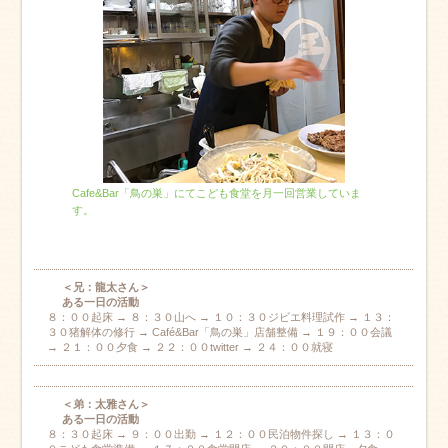
Cafe&Bar「鳥の巣」にてこども食堂を月一回営業していま
す。
＜兄：龍太さん＞
ある一日の活動
８：００起床 → ８：３０山へ → １０：３０ジビエ料理試作 → １３：
３０猪解体の修行 → Café&Bar「鳥の巣」店舗整備 → １９：００会議
→ ２１：００夕食 → ２２：００twitter → ２４：００就寝
＜弟：太雅さん＞
ある一日の活動
８：３０起床 → ９：００出勤 → １２：００民泊物件探し → １３：０