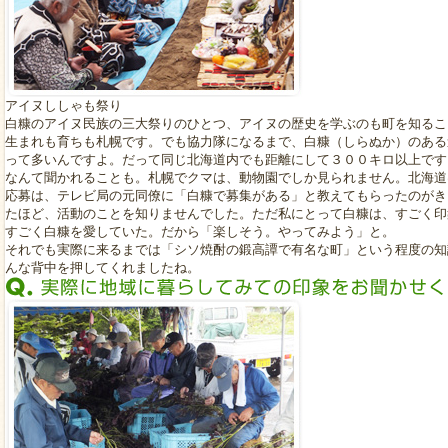
アイヌししゃも祭り
白糠のアイヌ民族の三大祭りのひとつ、アイヌの歴史を学ぶのも町を知るこ
生まれも育ちも札幌です。でも協力隊になるまで、白糠（しらぬか）のある
って多いんですよ。だって同じ北海道内でも距離にして３００キロ以上です
なんて聞かれることも。札幌でクマは、動物園でしか見られません。北海道
応募は、テレビ局の元同僚に「白糠で募集がある」と教えてもらったのがき
たほど、活動のことを知りませんでした。ただ私にとって白糠は、すごく印
すごく白糠を愛していた。だから「楽しそう。やってみよう」と。
それでも実際に来るまでは「シソ焼酎の鍛高譚で有名な町」という程度の知
んな背中を押してくれましたね。