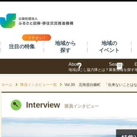
イチオシ！
地域から
地域の
注目の特集
探す
イベント
About
Search
E
地域おこし協力隊とは？
募集情報を探す
ホーム
隊員インタビュー一覧
Vol.30 北海道白糠町 「出来ないことは
Interview
隊員インタビュー