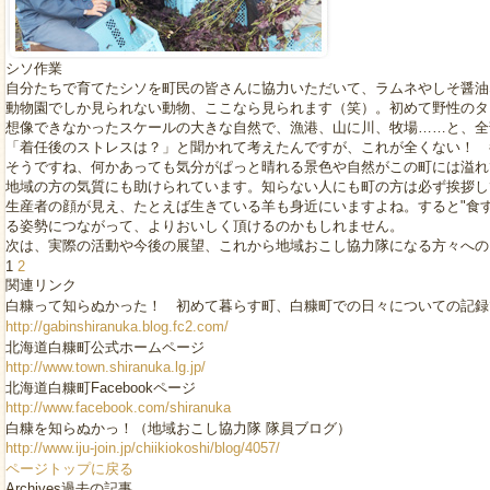
シソ作業
自分たちで育てたシソを町民の皆さんに協力いただいて、ラムネやしそ醤油
動物園でしか見られない動物、ここなら見られます（笑）。初めて野性のタ
想像できなかったスケールの大きな自然で、漁港、山に川、牧場……と、全
「着任後のストレスは？」と聞かれて考えたんですが、これが全くない！ 
そうですね、何かあっても気分がぱっと晴れる景色や自然がこの町には溢れ
地域の方の気質にも助けられています。知らない人にも町の方は必ず挨拶し
生産者の顔が見え、たとえば生きている羊も身近にいますよね。すると"食
る姿勢につながって、よりおいしく頂けるのかもしれません。
次は、実際の活動や今後の展望、これから地域おこし協力隊になる方々への
1
2
関連リンク
白糠って知らぬかった！ 初めて暮らす町、白糠町での日々についての記録
http://gabinshiranuka.blog.fc2.com/
北海道白糠町公式ホームページ
http://www.town.shiranuka.lg.jp/
北海道白糠町Facebookページ
http://www.facebook.com/shiranuka
白糠を知らぬかっ！（地域おこし協力隊 隊員ブログ）
http://www.iju-join.jp/chiikiokoshi/blog/4057/
ページトップに戻る
Archives
過去の記事