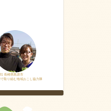
l.81 長崎県島原市
Vol.80 島根県仁多郡奥出雲町
Vol.79 
婦で取り組む地域おこし協力隊
人と人を繋げる役割を担いたい
島ぐらしの
えたい