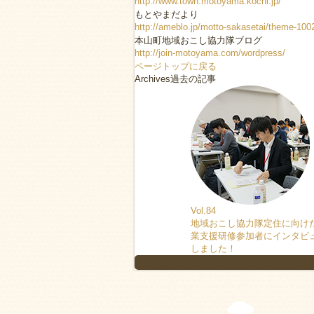
http://www.town.motoyama.kochi.jp/
もとやまだより
http://ameblo.jp/motto-sakasetai/theme-10
本山町地域おこし協力隊ブログ
http://join-motoyama.com/wordpress/
ページトップに戻る
Archives
過去の記事
Vol.84
地域おこし協力隊定住に向け
業支援研修参加者にインタビ
しました！