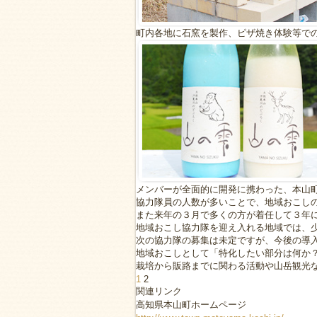
町内各地に石窯を製作、ピザ焼き体験等で
メンバーが全面的に開発に携わった、本山
協力隊員の人数が多いことで、地域おこし
また来年の３月で多くの方が着任して３年
地域おこし協力隊を迎え入れる地域では、
次の協力隊の募集は未定ですが、今後の導
地域おこしとして「特化したい部分は何か
栽培から販路までに関わる活動や山岳観光
1
2
関連リンク
高知県本山町ホームページ