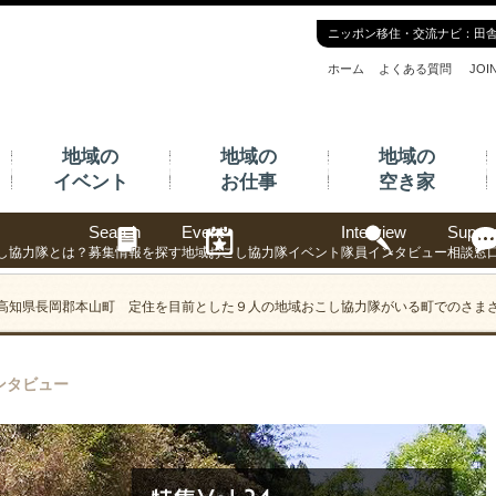
ニッポン移住・交流ナビ：田
ホーム
よくある質問
JO
地域の
地域の
地域の
イベント
お仕事
空き家
Search
Event
Interview
Suppor
し協力隊とは？
募集情報を探す
地域おこし協力隊イベント
隊員インタビュー
相談窓
34 高知県長岡郡本山町 定住を目前とした９人の地域おこし協力隊がいる町でのさま
ンタビュー