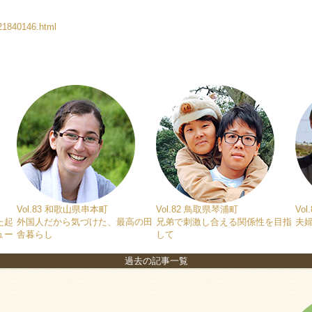
021840146.html
Vol.83 和歌山県串本町
Vol.82 鳥取県琴浦町
Vo
た起
外国人だから気づけた、最高の田
兄弟で刺激し合える関係性を目指
夫
ュー
舎暮らし
して
過去の記事一覧