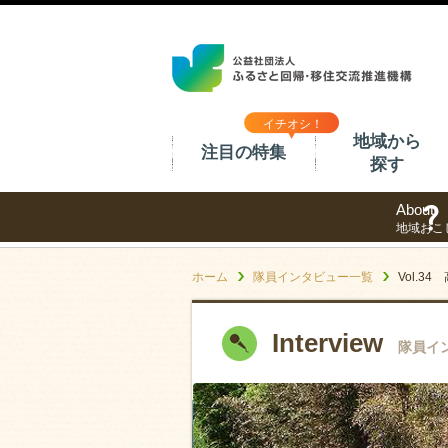
イチオシ！
地域から
注目の特集
探す
About
地域おこ
ホーム
隊員インタビュー一覧
Vol.
Interview
隊員イ