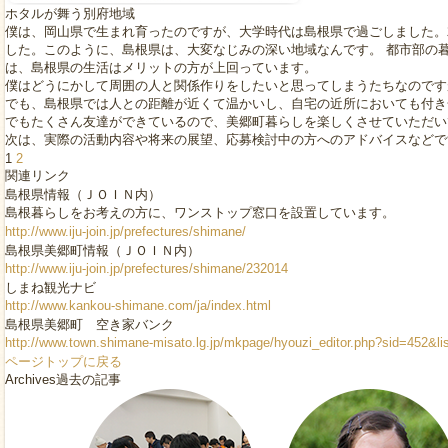
ホタルが舞う別府地域
僕は、岡山県で生まれ育ったのですが、大学時代は島根県で過ごしました。
した。このように、島根県は、大変なじみの深い地域なんです。 都市部の
は、島根県の生活はメリットの方が上回っています。
僕はどうにかして周囲の人と関係作りをしたいと思ってしまうたちなのです
でも、島根県では人との距離が近くて温かいし、自宅の近所においても付き
でもたくさん友達ができているので、美郷町暮らしを楽しくさせていただい
次は、実際の活動内容や将来の展望、応募検討中の方へのアドバイスなどで
1
2
関連リンク
島根県情報（ＪＯＩＮ内）
島根暮らしをお考えの方に、ワンストップ窓口を設置しています。
http://www.iju-join.jp/prefectures/shimane/
島根県美郷町情報（ＪＯＩＮ内）
http://www.iju-join.jp/prefectures/shimane/232014
しまね観光ナビ
http://www.kankou-shimane.com/ja/index.html
島根県美郷町 空き家バンク
http://www.town.shimane-misato.lg.jp/mkpage/hyouzi_editor.php?sid=452&l
ページトップに戻る
Archives
過去の記事