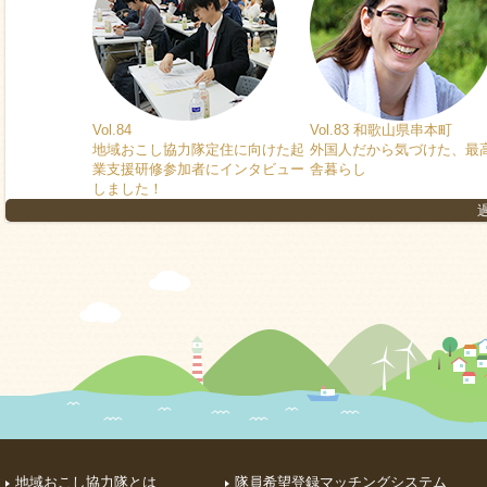
Vol.84
Vol.83 和歌山県串本町
地域おこし協力隊定住に向けた起
外国人だから気づけた、最
業支援研修参加者にインタビュー
舎暮らし
しました！
地域おこし協力隊とは
隊員希望登録マッチングシステム