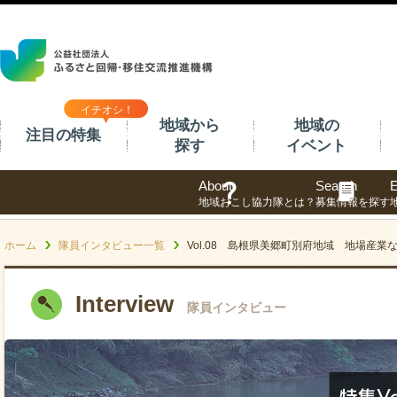
イチオシ！
地域から
地域の
注目の特集
探す
イベント
About
Search
E
地域おこし協力隊とは？
募集情報を探す
ホーム
隊員インタビュー一覧
Vol.08 島根県美郷町別府地域 地場産
Interview
隊員インタビュー