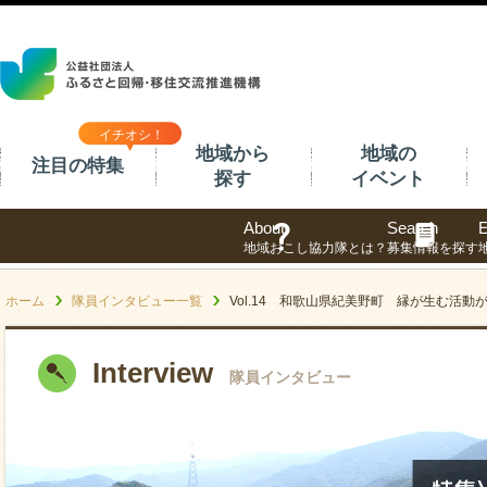
イチオシ！
地域から
地域の
注目の特集
探す
イベント
About
Search
E
地域おこし協力隊とは？
募集情報を探す
ホーム
隊員インタビュー一覧
Vol.14 和歌山県紀美野町 縁が生む活
Interview
隊員インタビュー