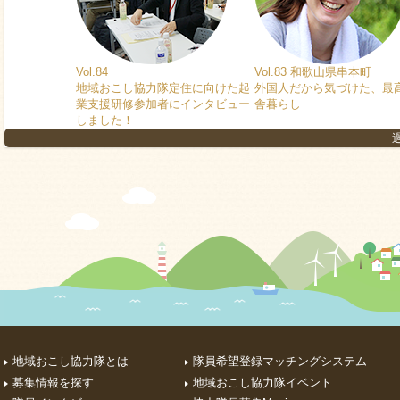
Vol.84
Vol.83 和歌山県串本町
地域おこし協力隊定住に向けた起
外国人だから気づけた、最
業支援研修参加者にインタビュー
舎暮らし
しました！
地域おこし協力隊とは
隊員希望登録マッチングシステム
募集情報を探す
地域おこし協力隊イベント