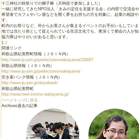
十三神社の秋祭りでの獅子舞（天狗役で参加しました）
一緒に研究してきたNPO法人「きみの定住を支援する会」の内部で交流会
希望者でカフェやパン屋などを開く夢をお持ちの方を対象に、起業の相談や
す。
町内のお祭りなど、外からお客さんが集まるイベントのお手伝いもしていま
地では当たり前として捉えられている生活文化でも、奥深くて都会の人が知
協力隊はやりがいがあると思います。
1
2
関連リンク
和歌山県紀美野町情報（ＪＯＩＮ内）
http://www.iju-join.jp/prefectures/wakayama/230007
和歌山県情報（ＪＯＩＮ内）
http://www.iju-join.jp/prefectures/wakayama/
空き家バンク情報（ＪＯＩＮ内）
http://www.iju-join.jp/akiyabank/
和歌山県紀美野町
http://www.town.kimino.wakayama.jp/
ページトップに戻る
Archives
過去の記事